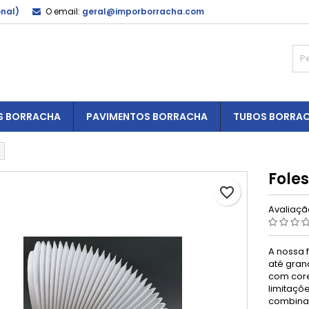
onal)
O email:
geral@imporborracha.com
S BORRACHA
PAVIMENTOS BORRACHA
TUBOS BORRA
Foles
favorite_border
Avaliaç
A nossa 
até gran
com core
limitaçõ
combinad