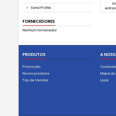
E
Sand Profile
entran
de vidr
reves
FORNECEDORES
especi
resi
Nenhum fornecedor
excelen
se
apl
PRODUTOS
A NOSS
Promoção
Contact
Novos produtos
Mapa do 
Top de Vendas
Lojas