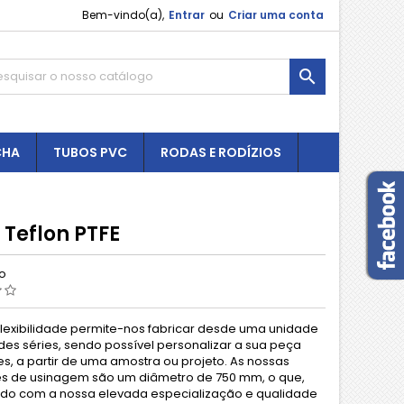
Bem-vindo(a),
Entrar
ou
Criar uma conta

CHA
TUBOS PVC
RODAS E RODÍZIOS
 Teflon PTFE
ão
flexibilidade permite-nos fabricar desde uma unidade
des séries, sendo possível personalizar a sua peça
s, a partir de uma amostra ou projeto. As nossas
es de usinagem são um diâmetro de 750 mm, o que,
o com a nossa elevada especialização e qualidade