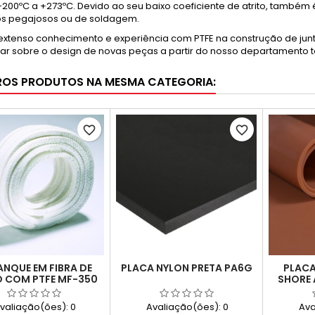
 -200ºC a +273ºC. Devido ao seu baixo coeficiente de atrito, també
s pegajosos ou de soldagem.
extenso conhecimento e experiência com PTFE na construção de jun
ar sobre o design de novas peças a partir do nosso departamento t
ROS PRODUTOS NA MESMA CATEGORIA:
favorite_border
favorite_border
NQUE EM FIBRA DE
PLACA NYLON PRETA PA6G
PLACA
O COM PTFE MF-350
SHORE 
BASE 
PE
valiação(ões):
0
Avaliação(ões):
0
Ava