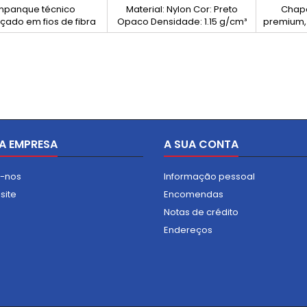
mpanque técnico
Material: Nylon Cor: Preto
Chapa
çado em fios de fibra
Opaco Densidade: 1.15 g/cm³
premium, 
o tipo E, impregnado e
dureza 90
tido com PTFE e óleos
desem
ais. Combina elevada
oferec
stência térmica com
extrema 
te resistência química,
resistê
ndo indicado para
elev
icações industriais
resistênc
exigentes.
Ideal par
tira
A EMPRESA
A SUA CONTA
aplica
e-nos
Informação pessoal
site
Encomendas
Notas de crédito
Endereços