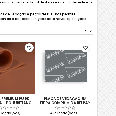
m é usado como material deslizante ou antiaderente em
tas de vedação e peças de PTFE nos permite
écnico e fornecer soluções para novas aplicações.
<
>
favorite_border
favorite_border
 PREMIUM PU 90
PLACA DE VEDAÇÃO EM
FILME
A – POLIURETANO
FIBRA COMPRIMIDA BELPA®
POLIÉSTER (ALTA
CSC-120 (QUALIDADE
RFORMANCE)
PREMIUM, SEM AMIANTO)
liação(ões):
0
Avaliação(ões):
0
Avali