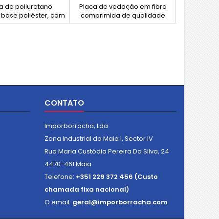
 de poliuretano
Placa de vedação em fibra
PTFE puro,
base poliéster, com
comprimida de qualidade
filme/chap
 Shore A. Material de
premium, sem amianto,
lado grava
penho superior,
composta por fibras minerais,
com um 
endo resistência
aramida e cargas inorgânicas
à abrasão (40 mm³),
dispersas numa matriz de
ncia à tração muito
borracha NBR. Apresenta
ada e excelente
elevada resistência mecânica
ia ao rasgo e cargas.
e resistência aceitável ao
a raspadores, juntas,
vapor, sendo indicada para
s de vedação e
uma ampla gama de
CONTATO
ções de desgaste
aplicações industriais.
severo.
Imporborracha, Lda
Zona Industrial da Maia I, Sector IV
Rua Maria Custódia Pereira Da Silva, 24
4470-461 Maia
Telefone:
+351 229 372 456 (Custo
chamada fixa nacional)
O email:
geral@imporborracha.com