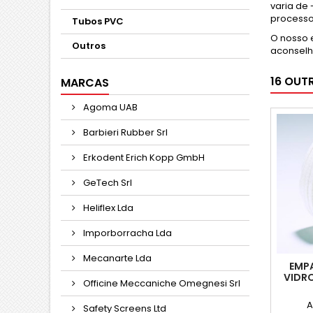
varia de
processo
Tubos PVC
O nosso 
Outros
aconselh
16 OUT
MARCAS
Agoma UAB
Barbieri Rubber Srl
Erkodent Erich Kopp GmbH
GeTech Srl
Heliflex Lda
Imporborracha Lda
Mecanarte Lda
EMPA
VIDR
Officine Meccaniche Omegnesi Srl
A
Safety Screens Ltd