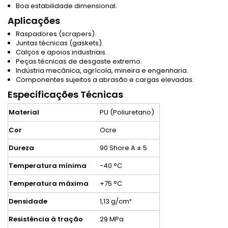
Boa estabilidade dimensional.
Aplicações
Raspadores (scrapers).
Juntas técnicas (gaskets).
Calços e apoios industriais.
Peças técnicas de desgaste extremo.
Indústria mecânica, agrícola, mineira e engenharia.
Componentes sujeitos a abrasão e cargas elevadas.
Especificações Técnicas
Material
PU (Poliuretano)
Cor
Ocre
Dureza
90 Shore A ± 5
Temperatura mínima
-40 °C
Temperatura máxima
+75 °C
Densidade
1,13 g/cm³
Resistência à tração
29 MPa