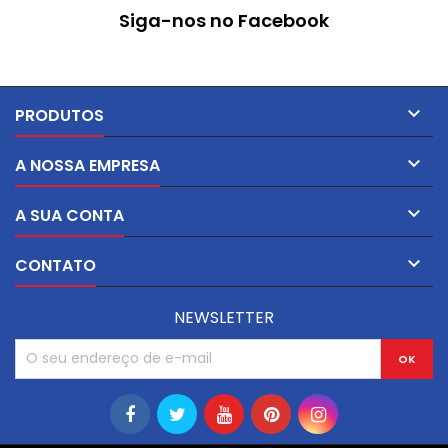
dispersas numa matriz de
Siga-nos no Facebook
borracha NBR. Apresenta
elevada resistência mecânica
e resistência aceitável ao
vapor, sendo indicada para
uma ampla gama de
aplicações industriais.

PRODUTOS

A NOSSA EMPRESA

A SUA CONTA

CONTATO
NEWSLETTER