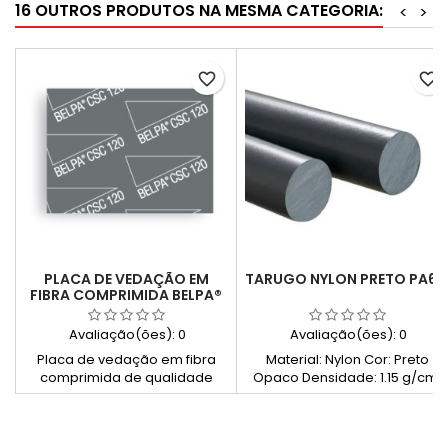
16 OUTROS PRODUTOS NA MESMA CATEGORIA:
<
>
favorite_border
favorite_border
PLACA DE VEDAÇÃO EM
TARUGO NYLON PRETO PA6
FIBRA COMPRIMIDA BELPA®
CSC-120 (QUALIDADE
PREMIUM, SEM AMIANTO)
Avaliação(ões):
0
Avaliação(ões):
0
Placa de vedação em fibra
Material: Nylon Cor: Preto
comprimida de qualidade
Opaco Densidade: 1.15 g/cm³
premium, sem amianto,
composta por fibras minerais,
aramida e cargas inorgânicas