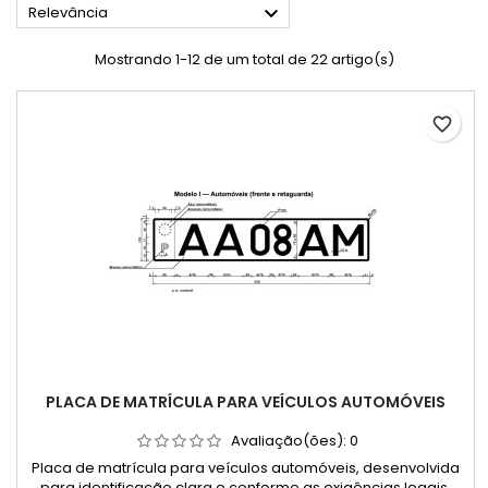

Relevância
Mostrando 1-12 de um total de 22 artigo(s)
favorite_border
PLACA DE MATRÍCULA PARA VEÍCULOS AUTOMÓVEIS
Avaliação(ões):
0
Placa de matrícula para veículos automóveis, desenvolvida
para identificação clara e conforme as exigências legais.