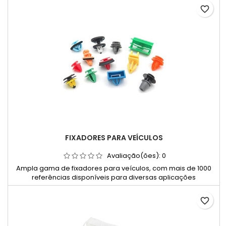
carroçaria. Disponíveis em múltiplas referências para várias
favorite_border
aplicações automóveis, incluindo opções com indicação do
lado de montagem (frente, centro ou trás).
FIXADORES PARA VEÍCULOS
Avaliação(ões):
0
Ampla gama de fixadores para veículos, com mais de 1000
referências disponíveis para diversas aplicações
automóveis e industriais.
favorite_border