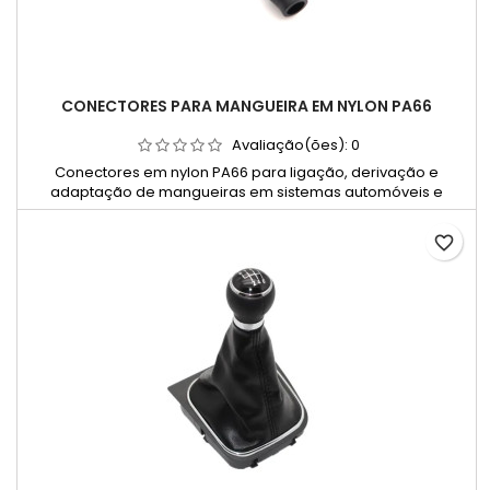
CONECTORES PARA MANGUEIRA EM NYLON PA66
Avaliação(ões):
0
Conectores em nylon PA66 para ligação, derivação e
adaptação de mangueiras em sistemas automóveis e
industriais.
favorite_border