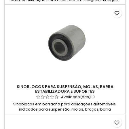
favorite_border
SINOBLOCOS PARA SUSPENSÃO, MOLAS, BARRA
ESTABILIZADORA E SUPORTES
Avaliação(ões):
0
Sinoblocos em borracha para aplicações automóveis,
indicados para suspensão, molas, braços, barra
estabilizadora, suportes de motor e eixos.
favorite_border