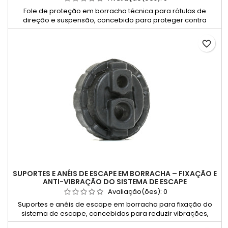
Fole de proteção em borracha técnica para rótulas de
direção e suspensão, concebido para proteger contra
poeiras, água, lama e outros agentes contaminantes.
Disponível em versões universais e específicas para
favorite_border
aplicações automóveis, garante vedação eficaz, maior
durabilidade dos componentes e funcionamento seguro do
sistema.
SUPORTES E ANÉIS DE ESCAPE EM BORRACHA – FIXAÇÃO E
ANTI-VIBRAÇÃO DO SISTEMA DE ESCAPE
Avaliação(ões):
0
Suportes e anéis de escape em borracha para fixação do
sistema de escape, concebidos para reduzir vibrações,
ruídos e tensões mecânicas entre o tubo de escape e a