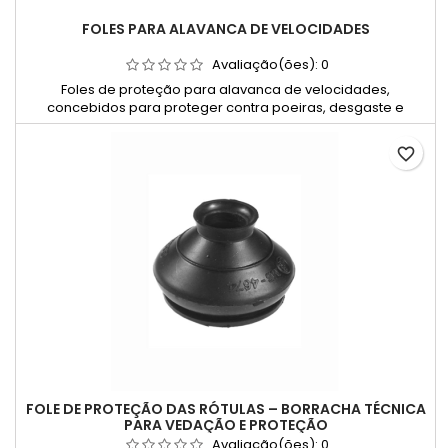
FOLES PARA ALAVANCA DE VELOCIDADES
Avaliação(ões):
0
Foles de proteção para alavanca de velocidades,
concebidos para proteger contra poeiras, desgaste e
agentes externos.
favorite_border
FOLE DE PROTEÇÃO DAS RÓTULAS – BORRACHA TÉCNICA
PARA VEDAÇÃO E PROTEÇÃO
Avaliação(ões):
0