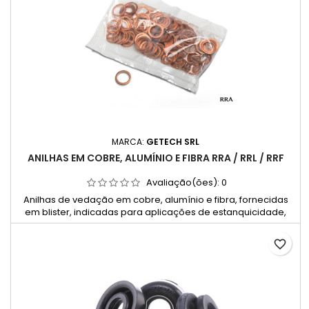
MARCA:
GETECH SRL
ANILHAS EM COBRE, ALUMÍNIO E FIBRA RRA / RRL / RRF
Avaliação(ões):
0
Anilhas de vedação em cobre, alumínio e fibra, fornecidas
em blister, indicadas para aplicações de estanquicidade,
manutenção e montagem mecânica.
favorite_border