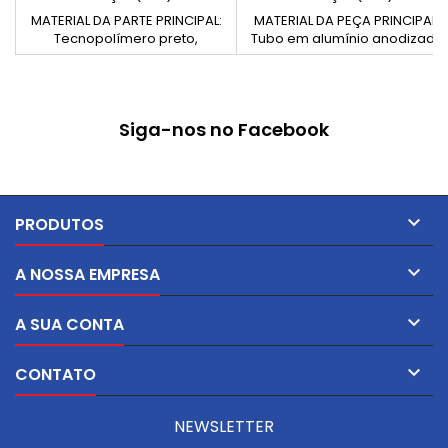
MATERIAL DA PARTE PRINCIPAL:
MATERIAL DA PEÇA PRINCIPAL:
Tecnopolímero preto,
Tubo em alumínio anodizado
reforçado com fibra de vidro,
+ suportes em poliamida
resistente a solventes, óleos,
reforçada colorida
gorduras e outros agentes
químicos (PA) PARTE METÁLICA:
Siga-nos no Facebook
Inserto em latão, roscado
através do furo.

PRODUTOS

A NOSSA EMPRESA

A SUA CONTA

CONTATO
NEWSLETTER