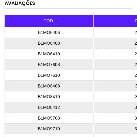
AVALIAÇÕES
COD.
B1MO6406
2
B1MO6408
2
B1MO6410
2
B1MO7608
2
B1MO7610
2
B1MO8408
3
B1MO8410
3
B1MO8412
3
B1MO9708
3
B1MO9710
3