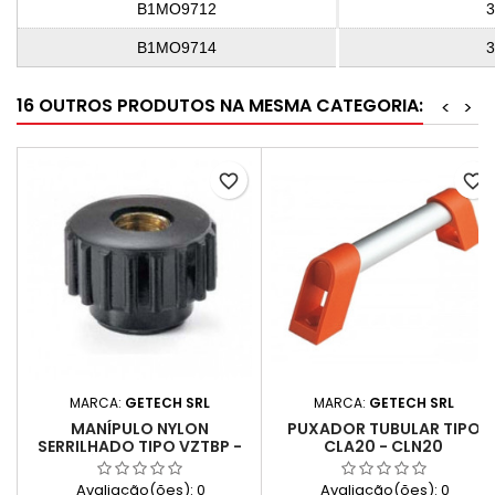
B1MO9712
3
B1MO9714
3
16 OUTROS PRODUTOS NA MESMA CATEGORIA:
<
>
favorite_border
favorite_border
MARCA:
GETECH SRL
MARCA:
GETECH SRL
MANÍPULO NYLON
PUXADOR TUBULAR TIPO
SERRILHADO TIPO VZTBP -
CLA20 - CLN20
FÊMEA VAZADA
Avaliação(ões):
0
Avaliação(ões):
0