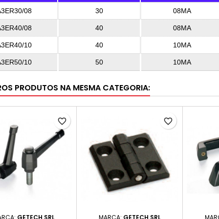
A3ER30/08
30
08MA
A3ER40/08
40
08MA
A3ER40/10
40
10MA
A3ER50/10
50
10MA
ROS PRODUTOS NA MESMA CATEGORIA:
favorite_border
favorite_border
ARCA:
GETECH SRL
MARCA:
GETECH SRL
MAR