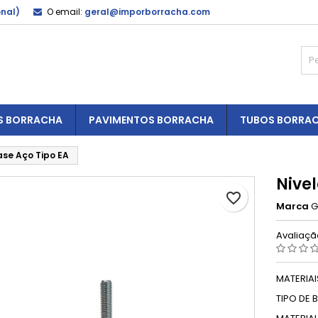
onal)
O email:
geral@imporborracha.com
S BORRACHA
PAVIMENTOS BORRACHA
TUBOS BORRA
ase Aço Tipo EA
Nive
favorite_border
Marca
G
Avaliaç
MATERIAI
TIPO DE 