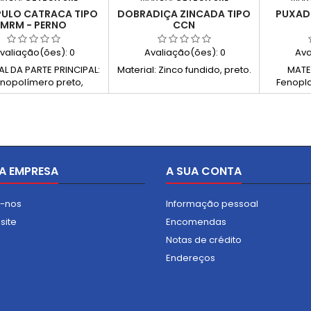
ULO CATRACA TIPO
DOBRADIÇA ZINCADA TIPO
PUXAD
MRM - PERNO
CCN
valiação(ões):
0
Avaliação(ões):
0
Ava
AL DA PARTE PRINCIPAL:
Material: Zinco fundido, preto.
MATE
nopolímero preto,
Fenopl
do com fibra de vidro,
preto, re
nte a solventes, óleos,
óleos 
ras e outros agentes
químicos
ímicos (PA) PARTE
E/OU FIXA
ICA: Parafuso de aço
com furo
vestimento de zinco;
A EMPRESA
 de retorno em aço
A SUA CONTA
idável OUTRAS PEÇAS
CAS: Botão de pressão
e-nos
Informação pessoal
opolímero, cor preta.
site
Encomendas
Notas de crédito
Endereços