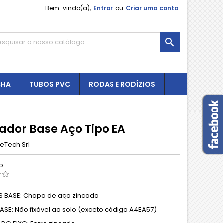
Bem-vindo(a),
Entrar
ou
Criar uma conta

CHA
TUBOS PVC
RODAS E RODÍZIOS
lador Base Aço Tipo EA
eTech Srl
ão
S BASE: Chapa de aço zincada
BASE: Não fixável ao solo (exceto código A4EA57)