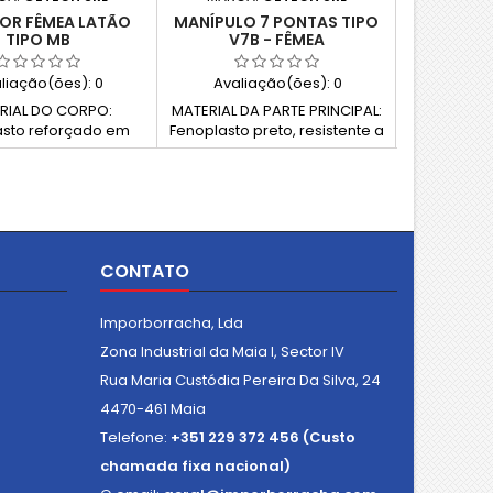
OR FÊMEA LATÃO
MANÍPULO 7 PONTAS TIPO
DOBRADI
TIPO MB
V7B - FÊMEA
liação(ões):
0
Avaliação(ões):
0
Avali
RIAL DO CORPO:
MATERIAL DA PARTE PRINCIPAL:
Poliamida
asto reforçado em
Fenoplasto preto, resistente a
com aço in
sistente a solventes,
solventes, óleos, graxas e
e outros agentes
outros agentes químicos (PF)
 (PF) PEÇA METÁLICA
PARTE METÁLICA: Inserto de
ÇÃO: Bucha de latão
latão, furo roscado cego
 cego roscado (PF)
CONTATO
Imporborracha, Lda
Zona Industrial da Maia I, Sector IV
Rua Maria Custódia Pereira Da Silva, 24
4470-461 Maia
Telefone:
+351 229 372 456 (Custo
chamada fixa nacional)