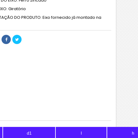
 DO EIXO: Ferro zincado
IXO: Giratório
AÇÃO DO PRODUTO: Eixo fornecido já montado na
d1
I
h