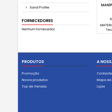
MANÍP
Sand Profile
A
FORNECEDORES
MATERI
Nenhum fornecedor
Tec
reforça
resiste
gordu
qu
METÁL
com re
PRODUTOS
A NOSS
mola
inox
PLÁSTI
Promoção
Contact
em tecn
Novos produtos
Mapa do 
Top de Vendas
Lojas