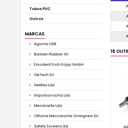
Tubos PVC
Outros
MARCAS
Agoma UAB
16 OUT
Barbieri Rubber Srl
Erkodent Erich Kopp GmbH
GeTech Srl
Heliflex Lda
Imporborracha Lda
Mecanarte Lda
Officine Meccaniche Omegnesi Srl
Safety Screens Ltd
M