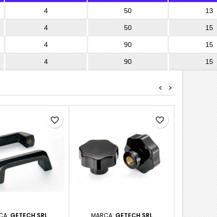
4
50
13
4
50
15
4
90
15
4
90
15
<
>
favorite_border
favorite_border
CA:
GETECH SRL
MARCA:
GETECH SRL
MARCA