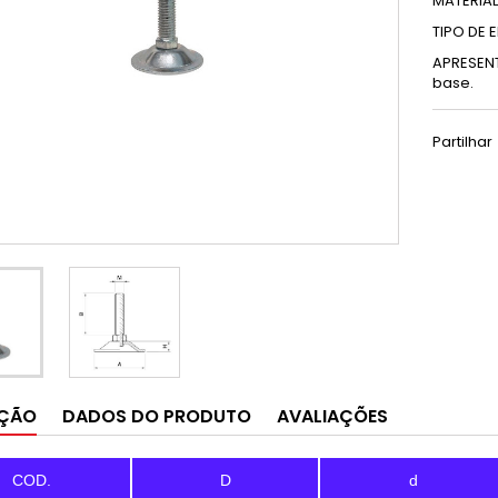
MATERIAL
TIPO DE E
APRESENT
base.
Partilhar
IÇÃO
DADOS DO PRODUTO
AVALIAÇÕES
COD.
D
d