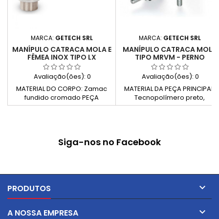
MARCA:
GETECH SRL
MARCA:
GETECH SRL
MANÍPULO CATRACA MOLA E
MANÍPULO CATRACA MOLA
FÊMEA INOX TIPO LX
TIPO MRVM - PERNO
Avaliação(ões):
0
Avaliação(ões):
0
MATERIAL DO CORPO: Zamac
MATERIAL DA PEÇA PRINCIPAL:
fundido cromado PEÇA
Tecnopolímero preto,
METÁLICA E/OU FIXAÇÃO: Bucha
reforçado com fibra de vidro,
roscada cega em aço
resistente a solventes, óleos e
inoxidável MATERIAL DE OUTROS
gorduras (PA) PARTE METÁLICA:
COMPONENTES METÁLICOS:
Parafuso de ajuste e parafuso
Siga-nos no Facebook
Mola de retorno e parafuso de
roscado em aço zincado
retenção em aço inoxidável
CARACTERÍSTICAS ESPECÍFICAS
Mola de retorno em aço
inoxidável.

PRODUTOS

A NOSSA EMPRESA