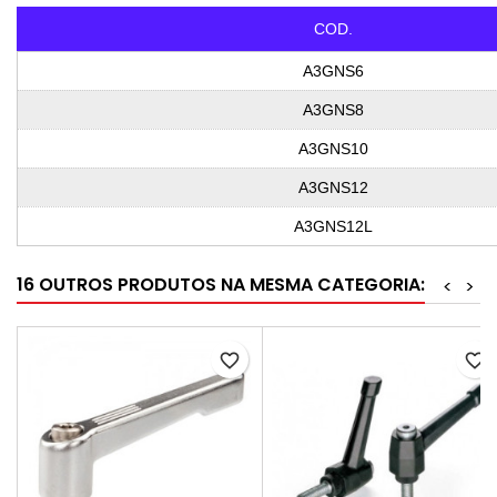
COD.
A3GNS6
A3GNS8
A3GNS10
A3GNS12
A3GNS12L
16 OUTROS PRODUTOS NA MESMA CATEGORIA:
<
>
favorite_border
favorite_border