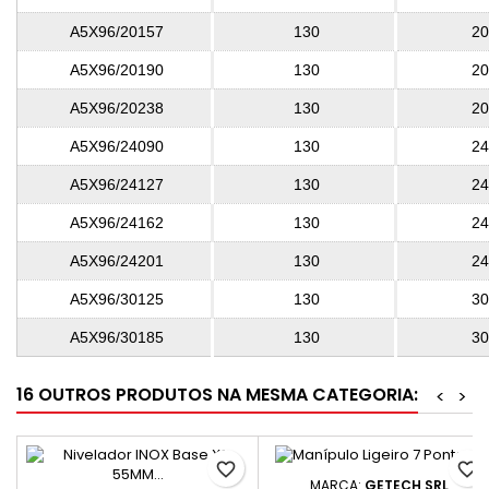
A5X96/20157
130
20
A5X96/20190
130
20
A5X96/20238
130
20
A5X96/24090
130
24
A5X96/24127
130
24
A5X96/24162
130
24
A5X96/24201
130
24
A5X96/30125
130
30
A5X96/30185
130
30
16 OUTROS PRODUTOS NA MESMA CATEGORIA:
<
>
favorite_border
favorite_border
MARCA:
GETECH SRL