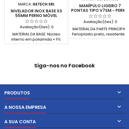
MARCA:
GETECH SRL
MANÍPULO LIGEIRO 7
PONTAS TIPO V7SM - PERNO
NIVELADOR INOX BASE XS
55MM PERNO MÓVEL
Avaliação(ões):
0
Avaliação(ões):
0
MATERIAL DA PARTE PRINCIPAL:
MATERIAL DA BASE: Núcleo
Fenoplasto preto, resistente a
interno em poliamida + FV;
solventes, óleos, graxas e
revestimento externo em aço
outros agentes químicos (PF)
inoxidável AISI 304; antivibrante
PARTE METÁLICA: Pino roscado
em borracha termoplástica
de aço zincado, bordas
SEBS 55 shore, na cor preta.
arredondadas
Siga-nos no Facebook
MATERIAL DO EIXO: Aço
inoxidável AISI 304 TIPO DO
EIXO: Articulado
APRESENTAÇÃO DO PRODUTO:
Eixo já fornecido montado na
base

PRODUTOS

A NOSSA EMPRESA

A SUA CONTA