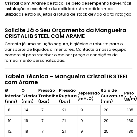
Cristal Com Arame
destaca-se pelo desempenho fiável, fácil
instalação e excelente durabilidade. As medidas mais
utilizadas estão sujeitas a rotura de stock devido à alta rotação.
Solicite Já o Seu Orçamento da Mangueira
CRISTAL IB STEEL COM ARAME
Garanta já uma solução segura, higiénica e robusta para o
transporte de líquidos alimentares. Contacte a nossa equipa
comercial para receber o melhor preço e condições de
fornecimento personalizadas.
Tabela Técnica – Mangueira Cristal IB STEEL
com Arame
Ø
Ø
Pressão
Pressão
Raio de
Depressão
Peso
Interior
Exterior
Trabalho
Ruptura
Curvatura
(mH₂O)
(g/m)
(mm)
(mm)
(bar)
(bar)
(mm)
8
14
7
21
9
20
135
10
16
7
21
9
20
160
12
18
7
21
9
25
180