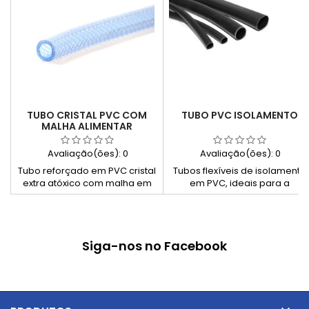
TUBO CRISTAL PVC COM
TUBO PVC ISOLAMENTO
MALHA ALIMENTAR
Avaliação(ões):
0
Avaliação(ões):
0
Tubo reforçado em PVC cristal
Tubos flexíveis de isolamento
extra atóxico com malha em
em PVC, ideais para a
poliéster. Indicado para
proteção de cabos e fios
condução de líquidos
elétricos. Disponíveis para três
alimentares, de refrigeração,
gamas térmicas (85°C, 105°C
soluções químicas e ar
e 125°C), oferecem resistência
Siga-nos no Facebook
comprimido. Transparente,
à chama, durabilidade e
resistente e conforme com a
conformidade com normas
norma CE 10/2011.
internacionais de segurança.