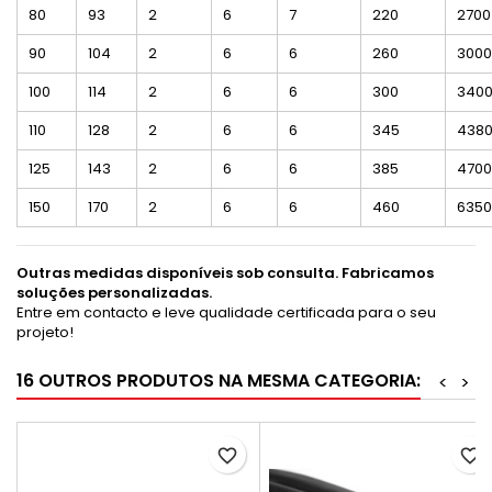
80
93
2
6
7
220
2700
90
104
2
6
6
260
3000
100
114
2
6
6
300
340
110
128
2
6
6
345
438
125
143
2
6
6
385
4700
150
170
2
6
6
460
6350
Outras medidas disponíveis sob consulta. Fabricamos
soluções personalizadas.
Entre em contacto e leve qualidade certificada para o seu
projeto!
16 OUTROS PRODUTOS NA MESMA CATEGORIA:
<
>
favorite_border
favorite_border