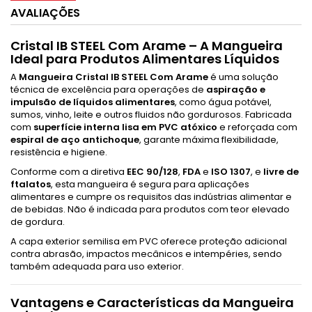
AVALIAÇÕES
Cristal IB STEEL Com Arame – A Mangueira
Ideal para Produtos Alimentares Líquidos
A
Mangueira Cristal IB STEEL Com Arame
é uma solução
técnica de excelência para operações de
aspiração e
impulsão de líquidos alimentares
, como água potável,
sumos, vinho, leite e outros fluidos não gordurosos. Fabricada
com
superfície interna lisa em PVC atóxico
e reforçada com
espiral de aço antichoque
, garante máxima flexibilidade,
resistência e higiene.
Conforme com a diretiva
EEC 90/128
,
FDA
e
ISO 1307
, e
livre de
ftalatos
, esta mangueira é segura para aplicações
alimentares e cumpre os requisitos das indústrias alimentar e
de bebidas. Não é indicada para produtos com teor elevado
de gordura.
A capa exterior semilisa em PVC oferece proteção adicional
contra abrasão, impactos mecânicos e intempéries, sendo
também adequada para uso exterior.
Vantagens e Características da Mangueira