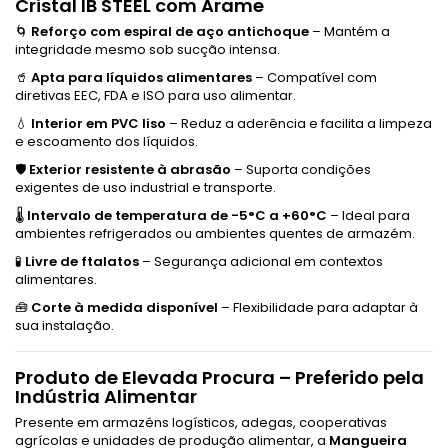
Cristal IB STEEL com Arame
🌀
Reforço com espiral de aço antichoque
– Mantém a
integridade mesmo sob sucção intensa.
🥤
Apta para líquidos alimentares
– Compatível com
diretivas EEC, FDA e ISO para uso alimentar.
💧
Interior em PVC liso
– Reduz a aderência e facilita a limpeza
e escoamento dos líquidos.
🛡️
Exterior resistente à abrasão
– Suporta condições
exigentes de uso industrial e transporte.
🌡️
Intervalo de temperatura de -5°C a +60°C
– Ideal para
ambientes refrigerados ou ambientes quentes de armazém.
🧪
Livre de ftalatos
– Segurança adicional em contextos
alimentares.
🧰
Corte à medida disponível
– Flexibilidade para adaptar à
sua instalação.
Produto de Elevada Procura – Preferido pela
Indústria Alimentar
Presente em armazéns logísticos, adegas, cooperativas
agrícolas e unidades de produção alimentar, a
Mangueira