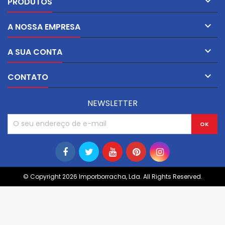

PRODUTOS

A NOSSA EMPRESA

A SUA CONTA

CONTATO
NEWSLETTER
© Copyright 2026 Imporborracha, Lda. All Rights Reserved.