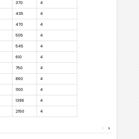
370
4
435
4
470
4
505
4
545
4
610
4
750
4
860
4
1100
4
1395
4
2150
4
<
>