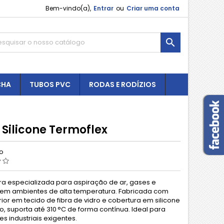
Bem-vindo(a),
Entrar
ou
Criar uma conta

CHA
TUBOS PVC
RODAS E RODÍZIOS
 Silicone Termoflex
ão
a especializada para aspiração de ar, gases e
em ambientes de alta temperatura. Fabricada com
rior em tecido de fibra de vidro e cobertura em silicone
o, suporta até 310 °C de forma contínua. Ideal para
s industriais exigentes.