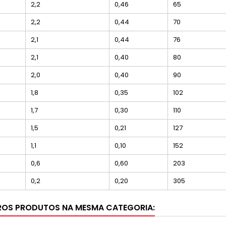
2,2
0,46
65
2,2
0,44
70
2,1
0,44
76
2,1
0,40
80
2,0
0,40
90
1,8
0,35
102
1,7
0,30
110
1,5
0,21
127
1,1
0,10
152
0,6
0,60
203
0,2
0,20
305
ROS PRODUTOS NA MESMA CATEGORIA: