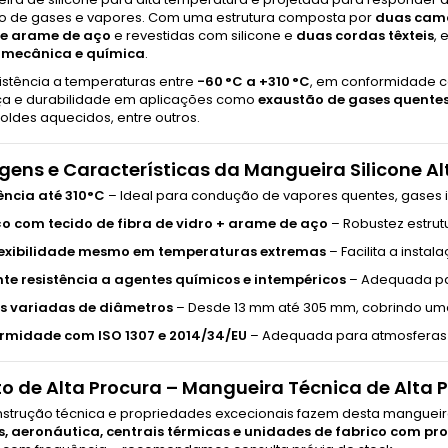
o de gases e vapores. Com uma estrutura composta por
duas cama
de arame de aço
e revestidas com silicone e
duas cordas têxteis
,
, mecânica e química
.
sistência a temperaturas entre
-60 °C a +310 °C
, em conformidade 
a e durabilidade em aplicações como
exaustão de gases quente
oldes aquecidos, entre outros.
ens e Características da Mangueira Silicone A
ência até 310°C
– Ideal para condução de vapores quentes, gases in
o com tecido de fibra de vidro + arame de aço
– Robustez estrut
flexibilidade mesmo em temperaturas extremas
– Facilita a insta
nte resistência a agentes químicos e intempéricos
– Adequada par
 variadas de diâmetros
– Desde 13 mm até 305 mm, cobrindo um
rmidade com ISO 1307 e 2014/34/EU
– Adequada para atmosferas 
o de Alta Procura – Mangueira Técnica de Alta
nstrução técnica e propriedades excecionais fazem desta mangueir
, aeronáutica, centrais térmicas e unidades de fabrico com pro