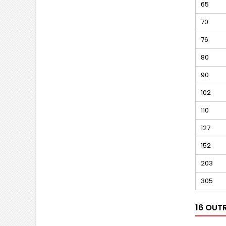
65
70
76
80
90
102
110
127
152
203
305
16 OUT