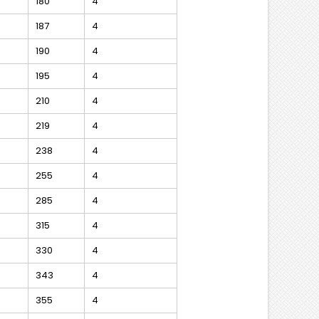
180
4
187
4
190
4
195
4
210
4
219
4
238
4
255
4
285
4
315
4
330
4
343
4
355
4