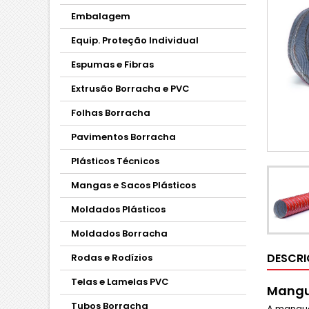
Embalagem
Equip. Proteção Individual
Espumas e Fibras
Extrusão Borracha e PVC
Folhas Borracha
Pavimentos Borracha
Plásticos Técnicos
Mangas e Sacos Plásticos
Moldados Plásticos
Moldados Borracha
DESCR
Rodas e Rodízios
Telas e Lamelas PVC
Mangue
Tubos Borracha
A mangue