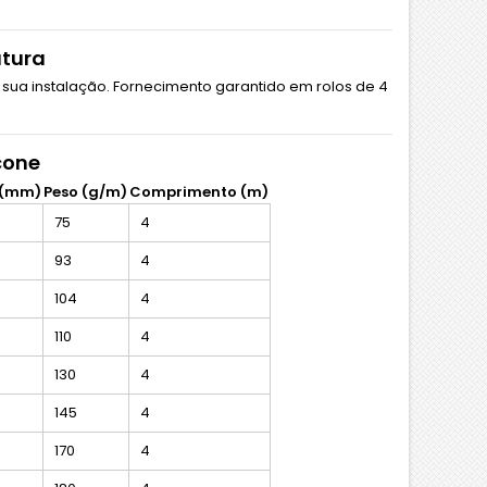
atura
sua instalação. Fornecimento garantido em rolos de 4
cone
 (mm)
Peso (g/m)
Comprimento (m)
75
4
93
4
104
4
110
4
130
4
145
4
170
4