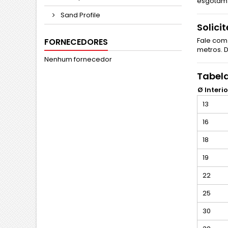
esgotam 
Sand Profile
Solici
Fale com
FORNECEDORES
metros. D
Nenhum fornecedor
Tabela
Ø Interi
13
16
18
19
22
25
30