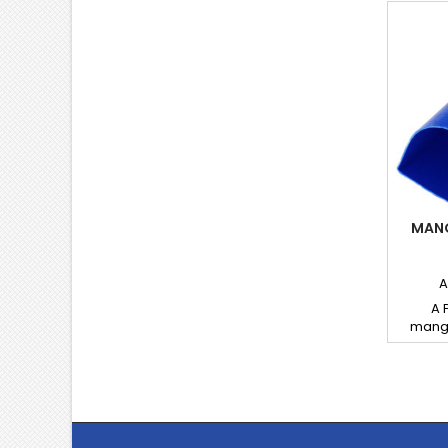
MANG
A
A 
mangu
azul, co
de
espec
para 
Leve, r
plana,