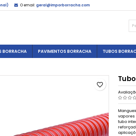
onal)
O email:
geral@imporborracha.com
S BORRACHA
PAVIMENTOS BORRACHA
TUBOS BORRA
Tubo
favorite_border
Avaliaç
Mangueir
vapores 
tubo inte
reforçad
aplicaçõe