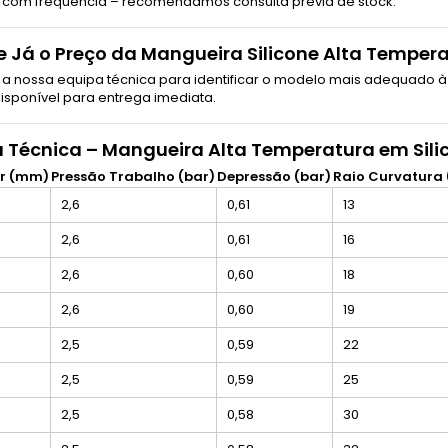
com frequência – recomendamos consulta prévia de stock.
te Já o Preço da Mangueira Silicone Alta Temper
 a nossa equipa técnica para identificar o modelo mais adequado à 
isponível para entrega imediata.
 Técnica – Mangueira Alta Temperatura em Sili
or (mm)
Pressão Trabalho (bar)
Depressão (bar)
Raio Curvatura
2,6
0,61
13
2,6
0,61
16
2,6
0,60
18
2,6
0,60
19
2,5
0,59
22
2,5
0,59
25
2,5
0,58
30