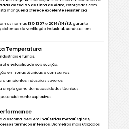
das de tecido de fibra de vidro
, reforçadas com
 esta mangueira oferece
excelente resistência
com as normas
ISO 1307
e
2014/34/EU
, garante
s
, sistemas de ventilação industrial, condutas em
lta Temperatura
dustriais e fumos.
ural e estabilidade sob sucção.
lação em zonas técnicas e com curvas.
a ambientes industriais severos.
a ampla gama de necessidades técnicas.
potencialmente explosivas.
 Performance
a a escolha ideal em
indústrias metalúrgicas,
cessos térmicos intensos
. Diâmetros mais utilizados