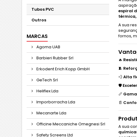
aspiraçã
Tubos PVC
espiral 
térmica
Outros
A sua re
seguranç
MARCAS
fornos, m
Agoma UAB
Vantag
Barbieri Rubber Srl
🔥
Resist
🧵
Reforç
Erkodent Erich Kopp GmbH
💨
Alta 
GeTech Srl
🛡️
Excele
Heliflex Lda
📏
Gamas
Imporborracha Lda
📄
Confo
Mecanarte Lda
Produt
Officine Meccaniche Omegnesi Srl
A sua co
químicas
Safety Screens Ltd