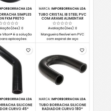
tiva e industrial.
Funciona...
MPORBORRACHA LDA
MARCA:
IMPORBORRACHA LDA
ORRACHA SIMPLES
TUBO CRISTAL IB STEEL PVC
ON FKM PRETO
COM ARAME ALIMENTAR
liação(ões):
0
Avaliação(ões):
0
e Viton® é a solução
Mangueira flexível em PVC
 para aplicações
com espiral de aço
riais severas que
incorporada, ideal para a
sistência extrema a
transferência de líquidos
favorite_border
favorite_border
ímicos e altas
alimentares não gordurosos.
uras. Comportando-
Resistente à abrasão e
forma estável até
agentes atmosféricos,
e picos de 300 °C),
cumpre diretivas alimentares
bo mantém as suas
europeias e normas FDA.
edades mecânicas
Perfeita para aspiração e
o em ambientes
impulsão com total
ressivos com
segurança.
bonetos, ácidos ou
 Durável, versátil e
ro, é a opção...
MPORBORRACHA LDA
MARCA:
IMPORBORRACHA LDA
ORRACHA SILICONE
TUBO BORRACHA SILICONE
DOR CURVO 45º
RADIADOR CURVO 180º