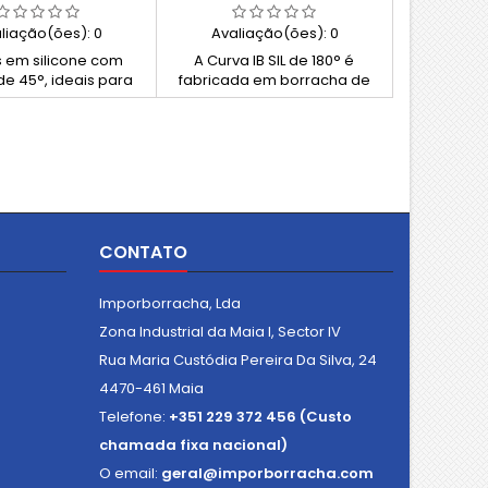
liação(ões):
0
Avaliação(ões):
0
 em silicone com
A Curva IB SIL de 180° é
de 45°, ideais para
fabricada em borracha de
 de ar ou água sob
silicone de elevada
ssão e temperatura.
qualidade, reforçada com
rçadas com 3-4
malha têxtil de poliéster, ideal
as de tecido de
para condução de ar e
er. Resistentes ao
líquidos a temperaturas
 envelhecimento e
extremas. A sua curvatura
s anticongelantes.
total de 180° permite uma
veis em preto, com
instalação eficiente mesmo
CONTATO
nas de 150 mm.
em espaços reduzidos,
reduzindo uniões e
melhorando o fluxo. Resiste a
Imporborracha, Lda
temperaturas entre -60°C e...
Zona Industrial da Maia I, Sector IV
Rua Maria Custódia Pereira Da Silva, 24
4470-461 Maia
Telefone:
+351 229 372 456 (Custo
chamada fixa nacional)
O email:
geral@imporborracha.com