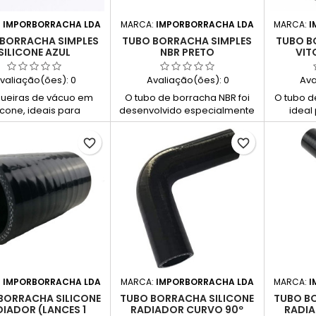
temperaturas entre -40°C e
despor
+140°C e é...
:
IMPORBORRACHA LDA
MARCA:
IMPORBORRACHA LDA
MARCA:
I
BORRACHA SIMPLES
TUBO BORRACHA SIMPLES
TUBO B
SILICONE AZUL
NBR PRETO
VIT
valiação(ões):
0
Avaliação(ões):
0
Ava
ueiras de vácuo em
O tubo de borracha NBR foi
O tubo d
licone, ideais para
desenvolvido especialmente
ideal
ão de ar ou água sob
para resistir ao contacto
indust
são negativa e altas
direto com óleos e graxas,
exigem re
favorite_border
favorite_border
aturas. Sem reforços,
mantendo a sua integridade
qu
flexíveis, com elevada
mesmo nas condições mais
temperat
istência ao ozono,
agressivas. Com excelentes
se de 
nvelhecimento e
propriedades mecânicas e
250 °C (
ngelantes. Disponíveis
boa resistência à tração,
este tu
azul ou preto, com
compressão e gases, é a
propri
imento de 50 metros.
escolha certa para
mesm
aplicações industriais
ag
exigentes. Ideal para sistemas
hidrocar
de transporte de...
álcalis.
segu
:
IMPORBORRACHA LDA
MARCA:
IMPORBORRACHA LDA
MARCA:
I
BORRACHA SILICONE
TUBO BORRACHA SILICONE
TUBO B
IADOR (LANCES 1
RADIADOR CURVO 90º
RADIA