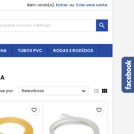
Bem-vindo(a),
Entrar
ou
Criar uma conta

CHA
TUBOS PVC
RODAS E RODÍZIOS
DA



ar por:
Relevância
favorite_border
favorite_border