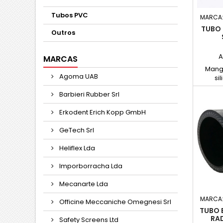
Tubos PVC
MARCA
TUBO 
Outros
A
MARCAS
Mang
Agoma UAB
si
conduç
Barbieri Rubber Srl
pres
temper
Erkodent Erich Kopp GmbH
ultra 
res
GeTech Srl
e
antico
Heliflex Lda
em 
compr
Imporborracha Lda
Mecanarte Lda
MARCA
Officine Meccaniche Omegnesi Srl
TUBO 
RAD
Safety Screens Ltd