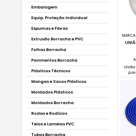
Embalagem
Equip. Proteção Individual
Espumas e Fibras
MARCA
Extrusão Borracha e PVC
UNIÃ
Folhas Borracha
A
Pavimentos Borracha
União
Plásticos Técnicos
par
estan
Mangas e Sacos Plásticos
aqueci
Alta du
Moldados Plásticos
à co
simple
Moldados Borracha
tér
Rodas e Rodízios
Telas e Lamelas PVC
Tubos Borracha