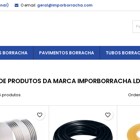
onal)
O email:
geral@imporborracha.com
S BORRACHA
PAVIMENTOS BORRACHA
TUBOS BORRA
 DE PRODUTOS DA MARCA IMPORBORRACHA L
5 produtos.
Orden
favorite_border
favorite_border