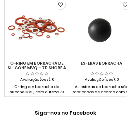
favorite_border
favorite_border
O-RING EM BORRACHA DE
ESFERAS BORRACHA
SILICONE MVQ – 70 SHORE A
Avaliação(ões):
0
Avaliação(ões):
0
O-ring em borracha de
As esferas de borracha são
silicone MVQ com dureza 70
fabricadas de acordo com as
Shore A, indicado para
especificidades técnicas de
aplicações de vedação
nossos clientes. Os materiais
mecânica que exigem
aplicados são adequados às
Siga-nos no Facebook
resistência a temperaturas
diversas aplicações. Podem
extremas, tanto positivas
ser integralmente em
como negativas, mantendo
borracha ou com núcleo
elevada elasticidade e
metálico.