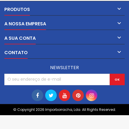
estabilidade ao longo do
tempo.

PRODUTOS

A NOSSA EMPRESA

A SUA CONTA

CONTATO
NEWSLETTER
© Copyright 2026 Imporborracha, Lda. All Rights Reserved.