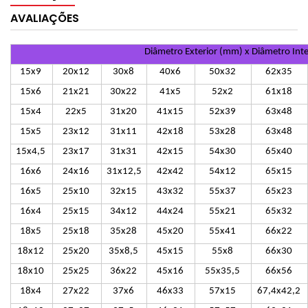
AVALIAÇÕES
Diâmetro Exterior (mm) x Diâmetro Int
15x9
20x12
30x8
40x6
50x32
62x35
15x6
21x21
30x22
41x5
52x2
61x18
15x4
22x5
31x20
41x15
52x39
63x48
15x5
23x12
31x11
42x18
53x28
63x48
15x4,5
23x17
31x31
42x15
54x30
65x40
16x6
24x16
31x12,5
42x42
54x12
65x15
16x5
25x10
32x15
43x32
55x37
65x23
16x4
25x15
34x12
44x24
55x21
65x32
18x5
25x18
35x28
45x20
55x41
66x22
18x12
25x20
35x8,5
45x15
55x8
66x30
18x10
25x25
36x22
45x16
55x35,5
66x56
18x4
27x22
37x6
46x33
57x15
67,4x42,2