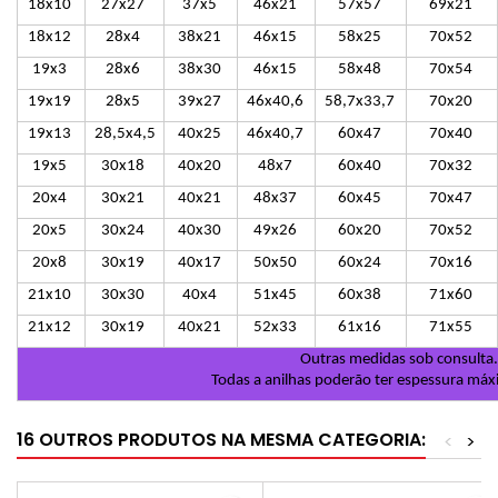
18x10
27x27
37x5
46x21
57x57
69x21
18x12
28x4
38x21
46x15
58x25
70x52
19x3
28x6
38x30
46x15
58x48
70x54
19x19
28x5
39x27
46x40,6
58,7x33,7
70x20
19x13
28,5x4,5
40x25
46x40,7
60x47
70x40
19x5
30x18
40x20
48x7
60x40
70x32
20x4
30x21
40x21
48x37
60x45
70x47
20x5
30x24
40x30
49x26
60x20
70x52
20x8
30x19
40x17
50x50
60x24
70x16
21x10
30x30
40x4
51x45
60x38
71x60
21x12
30x19
40x21
52x33
61x16
71x55
Outras medidas sob consulta.
Todas a anilhas poderão ter espessura m
16 OUTROS PRODUTOS NA MESMA CATEGORIA:
<
>