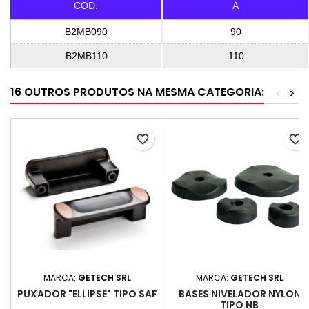
COD.
A
B2MB090
90
B2MB110
110
16 OUTROS PRODUTOS NA MESMA CATEGORIA:
<
>
favorite_border
favorite_border
MARCA:
GETECH SRL
MARCA:
GETECH SRL
PUXADOR "ELLIPSE" TIPO SAF
BASES NIVELADOR NYLON
TIPO NB