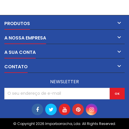
Inserto de latão, rosca
passante.

PRODUTOS

A NOSSA EMPRESA

A SUA CONTA

CONTATO
NEWSLETTER
© Copyright 2026 Imporborracha, Lda. All Rights Reserved.