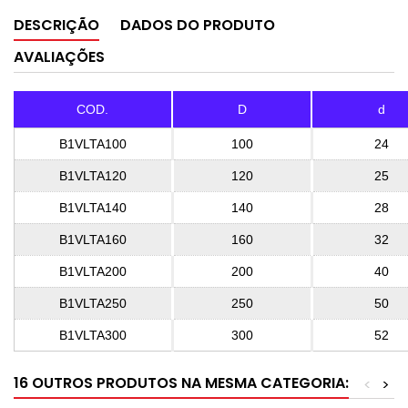
DESCRIÇÃO
DADOS DO PRODUTO
AVALIAÇÕES
COD.
D
d
B1VLTA100
100
24
B1VLTA120
120
25
B1VLTA140
140
28
B1VLTA160
160
32
B1VLTA200
200
40
B1VLTA250
250
50
B1VLTA300
300
52
16 OUTROS PRODUTOS NA MESMA CATEGORIA:
<
>