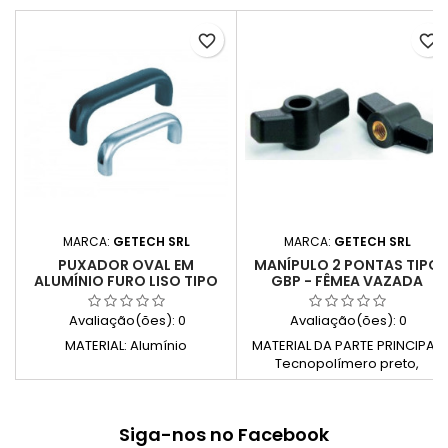
favorite_border
favorite_border
MARCA:
GETECH SRL
MARCA:
GETECH SRL
PUXADOR OVAL EM
MANÍPULO 2 PONTAS TIPO
ALUMÍNIO FURO LISO TIPO
GBP - FÊMEA VAZADA
MAP - MAPN
Avaliação(ões):
0
Avaliação(ões):
0
MATERIAL: Alumínio
MATERIAL DA PARTE PRINCIPAL:
Tecnopolímero preto,
reforçado com fibra de vidro,
resistente a solventes, óleos,
gorduras e outros agentes
Siga-nos no Facebook
químicos (PA) PARTE METÁLICA: