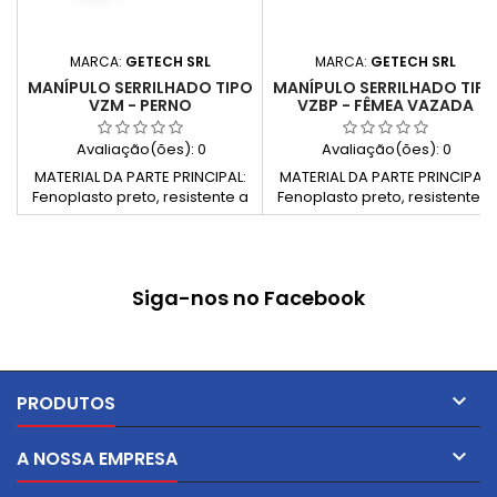
MARCA:
GETECH SRL
MARCA:
GETECH SRL
MANÍPULO SERRILHADO TIPO
MANÍPULO SERRILHADO TIP
VZM - PERNO
VZBP - FÊMEA VAZADA
Avaliação(ões):
0
Avaliação(ões):
0
MATERIAL DA PARTE PRINCIPAL:
MATERIAL DA PARTE PRINCIPAL:
Fenoplasto preto, resistente a
Fenoplasto preto, resistente a
solventes, óleos, gorduras e
solventes, óleos, gorduras e
outros agentes químicos (PF)
outros agentes químicos (PF)
PARTE METÁLICA: Haste
PARTE METÁLICA: Inserção em
roscada em aço zincado.
latão, com furo roscado
Siga-nos no Facebook
passante.

PRODUTOS

A NOSSA EMPRESA