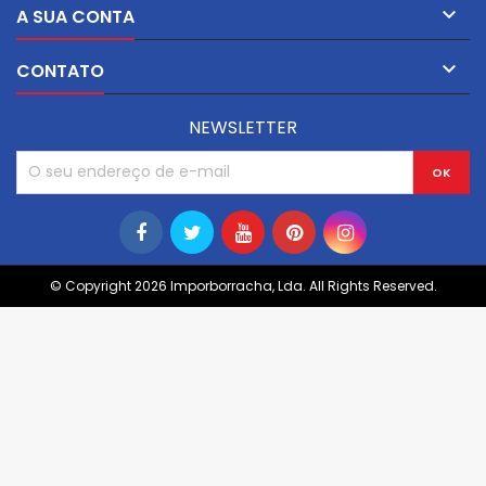

A SUA CONTA

CONTATO
NEWSLETTER
© Copyright 2026 Imporborracha, Lda. All Rights Reserved.