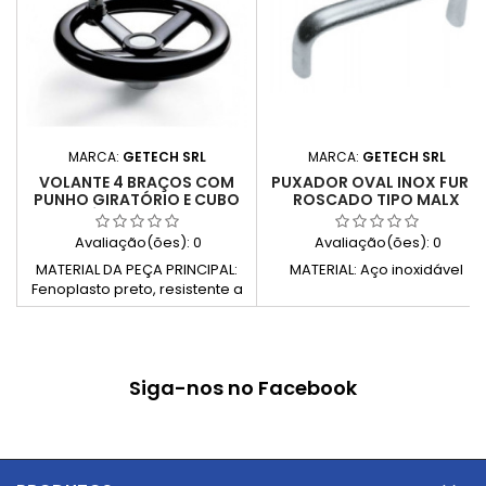
MARCA:
GETECH SRL
MARCA:
GETECH SRL
VOLANTE 4 BRAÇOS COM
PUXADOR OVAL INOX FURO
PUNHO GIRATÓRIO E CUBO
ROSCADO TIPO MALX
VISÍVEL TIPO VLGA
Avaliação(ões):
0
Avaliação(ões):
0
MATERIAL DA PEÇA PRINCIPAL:
MATERIAL: Aço inoxidável
Fenoplasto preto, resistente a
solventes, óleos, gorduras e
outros agentes químicos (PF)
PEÇA METÁLICA: Cubo visível de
aço zincado, com perfuração
Siga-nos no Facebook
pré-formada OUTROS
COMPONENTES DE PLÁSTICO:
Pega giratória, com buchas de
latão