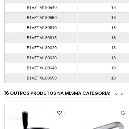
B1VZTM180540
18
B1VZTM180550
18
B1VZTM180610
18
B1VZTM180615
18
B1VZTM180620
18
B1VZTM180630
18
B1VZTM180640
18
B1VZTM180650
18
16 OUTROS PRODUTOS NA MESMA CATEGORIA:
<
>
favorite_border
favorite_border