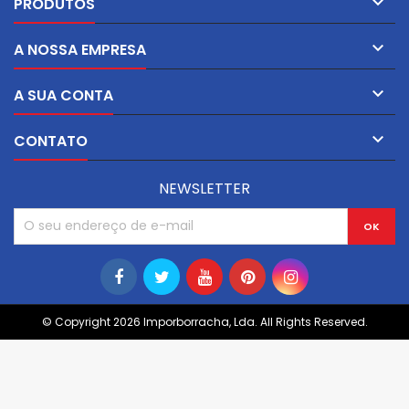

PRODUTOS

A NOSSA EMPRESA

A SUA CONTA

CONTATO
NEWSLETTER
© Copyright 2026 Imporborracha, Lda. All Rights Reserved.