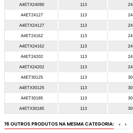
A4ETX24090
113
24
A4ET24127
113
24
A4ETX24127
113
24
A4ET24162
113
24
A4ETX24162
113
24
A4ET24202
113
24
A4ETX24202
113
24
A4ET30125
113
30
A4ETX30125
113
30
A4ET30185
113
30
A4ETX30185
113
30
16 OUTROS PRODUTOS NA MESMA CATEGORIA:
<
>