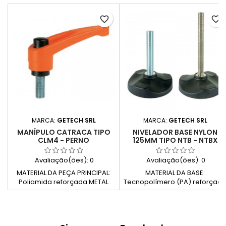
favorite_border
favorite_border
MARCA:
GETECH SRL
MARCA:
GETECH SRL
MANÍPULO CATRACA TIPO
NIVELADOR BASE NYLON
CLM4 - PERNO
125MM TIPO NTB - NTBX
Avaliação(ões):
0
Avaliação(ões):
0
MATERIAL DA PEÇA PRINCIPAL:
MATERIAL DA BASE:
Poliamida reforçada METAL
Tecnopolímero (PA) reforçad
E/OU PARTE DE FIXAÇÃO: Pino
com fibra de vidro. MATERIAL
roscado em aço zincado
DO EIXO: Z = Zincado X = Aço
Cores disponíveis sob pedido:
inoxidável AISI 304 TIPO DE
Azul, Amarelo, Vermelho,
EIXO: Giratório APRESENTAÇÃO