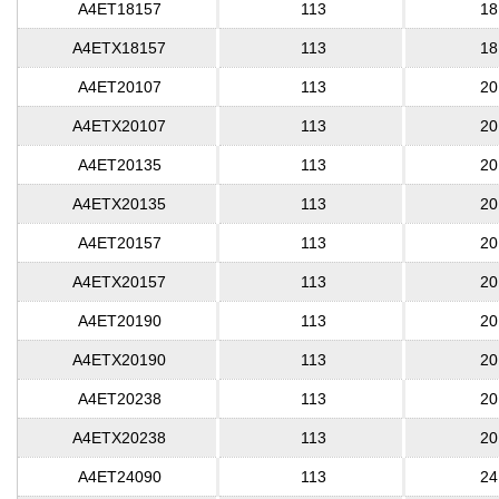
A4ET18157
113
18
A4ETX18157
113
18
A4ET20107
113
20
A4ETX20107
113
20
A4ET20135
113
20
A4ETX20135
113
20
A4ET20157
113
20
A4ETX20157
113
20
A4ET20190
113
20
A4ETX20190
113
20
A4ET20238
113
20
A4ETX20238
113
20
A4ET24090
113
24