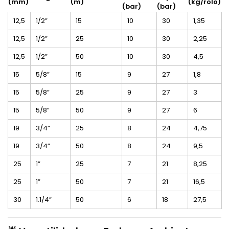
(mm)
(m)
(kg/rolo)
(bar)
(bar)
12,5
1/2”
15
10
30
1,35
12,5
1/2”
25
10
30
2,25
12,5
1/2”
50
10
30
4,5
15
5/8”
15
9
27
1,8
15
5/8”
25
9
27
3
15
5/8”
50
9
27
6
19
3/4”
25
8
24
4,75
19
3/4”
50
8
24
9,5
25
1”
25
7
21
8,25
25
1”
50
7
21
16,5
30
1.1/4”
50
6
18
27,5