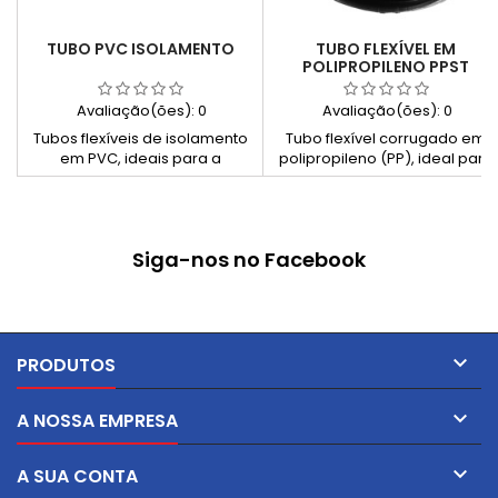
TUBO PVC ISOLAMENTO
TUBO FLEXÍVEL EM
POLIPROPILENO PPST
FECHADO
Avaliação(ões):
0
Avaliação(ões):
0
Tubos flexíveis de isolamento
Tubo flexível corrugado em
em PVC, ideais para a
polipropileno (PP), ideal para
proteção de cabos e fios
proteção de cablagens em
elétricos. Disponíveis para três
ambientes técnicos exigentes.
gamas térmicas (85°C, 105°C
Oferece alta resistência ao
e 125°C), oferecem resistência
calor, ao impacto, aos raios U
Siga-nos no Facebook
à chama, durabilidade e
e à maioria dos agentes
conformidade com normas
químicos. Disponível em
internacionais de segurança.
versões aberta e fechada.

PRODUTOS

A NOSSA EMPRESA

A SUA CONTA