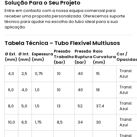
Solução Para o Seu Projeto
Entre em contacto com a nossa equipa comercial para
receber uma proposta personalizada. Oferecemos suporte
técnico para ajudar na escolha do tubo ideal para a sua
aplicação.
Tabela Técnica – Tubo Flexível Multiusos
Pressão
Pressão
Raio
Ø Ext.
Ø Int.
Espessura
Cor /
Trabalho
Ruptura
Curvatura
(mm)
(mm)
(mm)
Opacida
(bar)
(bar)
(mm)
Transl.
4,0
2,5
0,75
10
40
15
Azul
Transl.
6,0
4,0
1,0
10
40
18
Azul
Transl.
8,0
5,0
1,5
13
52
37,4
Azul
Transl.
10,0
6,5
1,75
8,5
34
30
Azul
Transl.