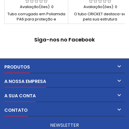
Avaliação(ões):
0
Avaliação(ões):
0
Tubo corrugado em Poliamida
O tubo CRICKET destaca-se
PA6 para proteção e
pela sua estrutura
organização de cabos, com
multicamada em PVC
resistência superior ao calor,
retinado, fabricado com
radiação UV, impacto e
matérias-primas de altíssima
Siga-nos no Facebook
envelhecimento. Ideal para
qualidade. Combina robustez
ambientes técnicos e
com leveza e flexibilidade,
industriais exigentes.
tornando-o ideal tanto para
uso profissional como
doméstico.

PRODUTOS

A NOSSA EMPRESA

A SUA CONTA

CONTATO
NEWSLETTER