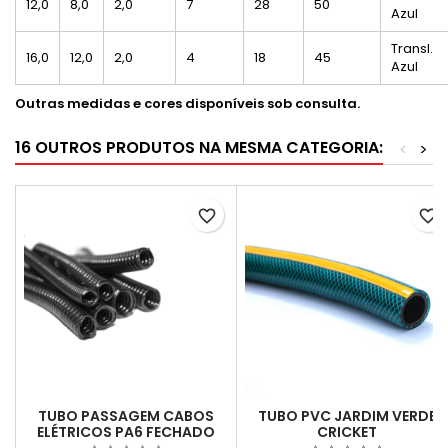
12,0
8,0
2,0
7
28
50
Azul
Transl.
16,0
12,0
2,0
4
18
45
Azul
Outras medidas e cores disponíveis sob consulta.
16 OUTROS PRODUTOS NA MESMA CATEGORIA:
<
>
favorite_border
favorite_border
TUBO PASSAGEM CABOS
TUBO PVC JARDIM VERDE
ELÉTRICOS PA6 FECHADO
CRICKET