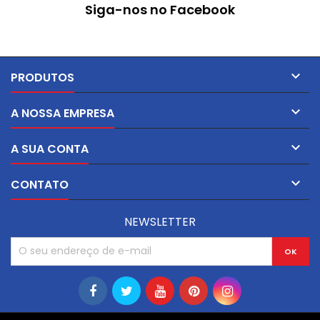
preta, lisa e resistente à
Siga-nos no Facebook
gasóleo, biodiesel, gás LPG e
abrasão, ozono e intempéries,
CNG, resiste ao contacto
garante desempenho fiável e
constante com combustíveis
duradouro. Reforçada com
por dentro e por fora.
camadas sintéticas de alta
Fabricada com borracha FKM
resistência, suporta
com revestimento

PRODUTOS
temperaturas...
termoplástico, oferece
resistência superior à...

A NOSSA EMPRESA

A SUA CONTA

CONTATO
NEWSLETTER