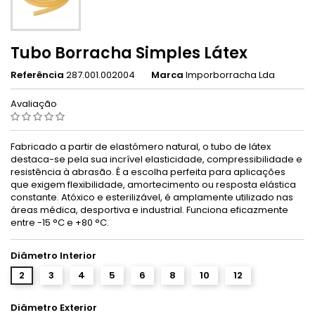
Tubo Borracha Simples Látex
Referência
287.001.002004
Marca
Imporborracha Lda
Avaliação
Fabricado a partir de elastómero natural, o tubo de látex
destaca-se pela sua incrível elasticidade, compressibilidade e
resistência à abrasão. É a escolha perfeita para aplicações
que exigem flexibilidade, amortecimento ou resposta elástica
constante. Atóxico e esterilizável, é amplamente utilizado nas
áreas médica, desportiva e industrial. Funciona eficazmente
entre -15 °C e +80 °C.
Diâmetro Interior
2
3
4
5
6
8
10
12
Diâmetro Exterior