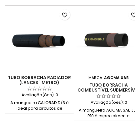
favorite_border
favorite_border
TUBO BORRACHA RADIADOR
MARCA:
AGOMA UAB
(LANCES 1 METRO)
TUBO BORRACHA
COMBUSTÍVEL SUBMERSÍVEL
Avaliação(ões):
0
(SAE J30 R10)
Avaliação(ões):
0
A mangueira CALORAD D/3 é
ideal para circuitos de
A mangueira AGOMA SAE J30
arrefecimento e aquecimento
R10 é especialmente
de motores, concebida para a
concebida para funcionar
condução de água quente e
submersa dentro de tanques
fluidos de refrigeração.
de combustível. Compatível
Fabricada com borracha EPDM
com gasolina (E10, E20, E85),