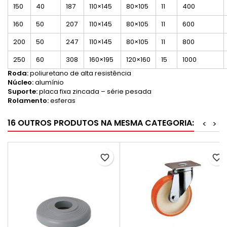
150
40
187
110×145
80×105
11
400
160
50
207
110×145
80×105
11
600
200
50
247
110×145
80×105
11
800
250
60
308
160×195
120×160
15
1000
Roda:
poliuretano de alta resistência
Núcleo:
alumínio
Suporte:
placa fixa zincada – série pesada
Rolamento:
esferas
16 OUTROS PRODUTOS NA MESMA CATEGORIA:
<
>
favorite_border
favorite_border