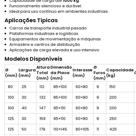
Capacidade de carga até
1000 kg
.
Funcionamento silencioso e durável.
Ideal para uso contínuo em ambientes industriais.
Aplicações Típicas
Carros de transporte industrial pesado
Plataformas industriais e logísticas
Equipamentos de movimentação e máquinas
Armazéns e centros de distribuição
Aplicações de carga elevada e uso intensivo
Modelos Disponíveis
Altura
Dimensão
Ø
Ø
Largura
Interasse
Capacidade
Total
da Placa
Furos
(mm)
(mm)
(mm)
(kg)
(mm)
(mm)
(mm)
80
25
112
85×100
60×80
9
150
100
30
132
85×100
60×80
9
200
100
40
147
95×110
60×80
9
200
125
30
159
95×110
60×80
9
250
125
50
179
110×145
80×105
11
425