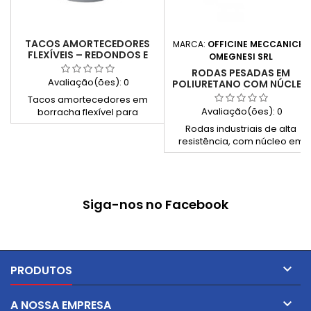
TACOS AMORTECEDORES
MARCA:
OFFICINE MECCANICHE
FLEXÍVEIS – REDONDOS E
OMEGNESI SRL
QUADRADOS
RODAS PESADAS EM
Avaliação(ões):
0
POLIURETANO COM NÚCLEO
EM NYLON – SÉRIE 700/NP –
Tacos amortecedores em
SUPORTE GIRATÓRIO
Avaliação(ões):
0
borracha flexível para
absorção de vibrações,
Rodas industriais de alta
impactos e ruído.Disponíveis
resistência, com núcleo em
em formatos redondos e
nylon revestido a poliuretano
quadrados, ideais para
por injeção, montadas em
máquinas, mobiliário,
suporte giratório zincado de
estruturas metálicas e
série pesada. Disponíveis com
equipamentos industriais.
Siga-nos no Facebook
cubo a rolos, bucha ou
rolamento de esferas. Ideais
para cargas elevadas e
ambientes industriais
exigentes.Disponível também
em cor azul – versão 700/NPBL

PRODUTOS

A NOSSA EMPRESA