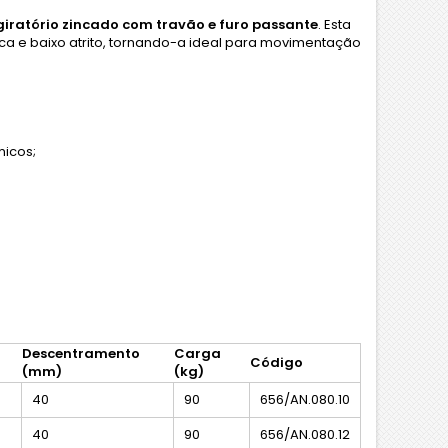
giratório zincado com travão e furo passante
. Esta
a e baixo atrito, tornando-a ideal para movimentação
micos;
Descentramento
Carga
Código
(mm)
(kg)
40
90
656/AN.080.10
40
90
656/AN.080.12