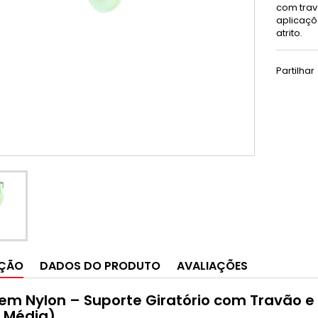
com trav
aplicaçõ
atrito.
Partilhar
IÇÃO
DADOS DO PRODUTO
AVALIAÇÕES
em Nylon – Suporte Giratório com Travão e 
e Média)