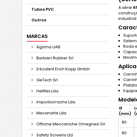
A série
6
Tubos PVC
construç
industrial
Outros
Caract
Suport
MARCAS
Siste
Roda e
Agoma UAB
Capaci
Movime
Barbieri Rubber Srl
Aplica
Erkodent Erich Kopp GmbH
Carrin
Carrin
GeTech Srl
Plataf
Equipa
Heliflex Lda
Modelo
Imporborracha Lda
Ø
L
Mecanarte Lda
(mm)
80
Officine Meccaniche Omegnesi Srl
80
Safety Screens Ltd