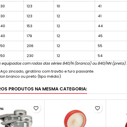
30
123
10
41
30
123
12
41
40
153
12
44
40
179
12
45
50
206
12
55
50
230
12
54
s equipados com rodas das séries 840/N (branca) ou 840/NN (preta).
Aço zincado, giratório com travão e furo passante.
lon branco ou preto (tipo médio).
ROS PRODUTOS NA MESMA CATEGORIA:
favorite_border
favorite_border