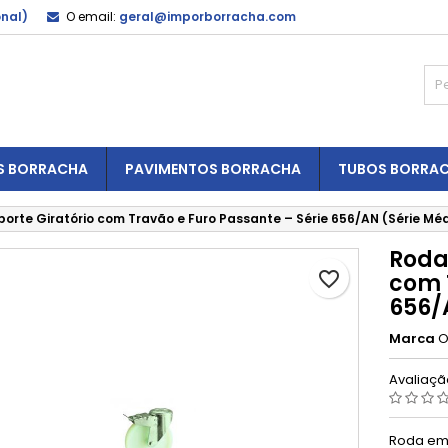
onal)
O email:
geral@imporborracha.com
S BORRACHA
PAVIMENTOS BORRACHA
TUBOS BORRA
orte Giratório com Travão e Furo Passante – Série 656/AN (Série Mé
Roda
favorite_border
com 
656/
Marca
O
Avaliaç
Roda em 