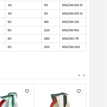
40
110
656/AN.100.10
40
110
656/AN.100.12
50
180
656/AN.125
50
220
656/AN.150
60
280
656/AN.175
60
300
656/AN.200
<
>
favorite_border
favorite_border