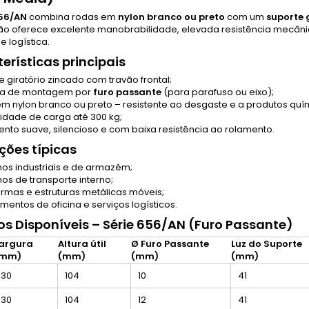
56/AN
combina rodas em
nylon branco ou preto
com um
suporte 
ão oferece excelente manobrabilidade, elevada resistência mecânic
 e logística.
erísticas principais
e giratório zincado com travão frontal;
ma de montagem por
furo passante
(para parafuso ou eixo);
m nylon branco ou preto – resistente ao desgaste e a produtos quí
dade de carga até 300 kg;
nto suave, silencioso e com baixa resistência ao rolamento.
ções típicas
hos industriais e de armazém;
hos de transporte interno;
ormas e estruturas metálicas móveis;
mentos de oficina e serviços logísticos.
s Disponíveis – Série 656/AN (Furo Passante)
argura
Altura útil
Ø Furo Passante
Luz do Suporte
(mm)
(mm)
(mm)
(mm)
30
104
10
41
30
104
12
41