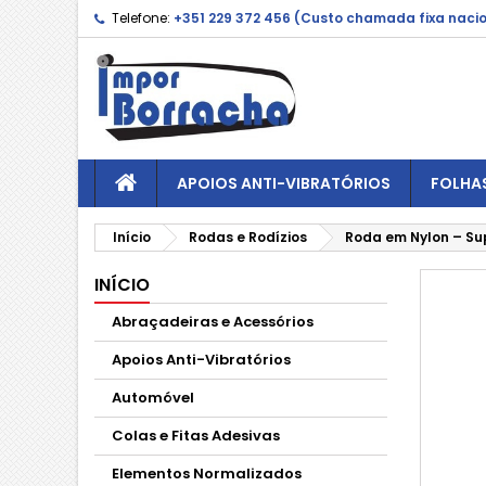
Telefone:
+351 229 372 456 (Custo chamada fixa naci
APOIOS ANTI-VIBRATÓRIOS
FOLHA
Início
Rodas e Rodízios
Roda em Nylon – Sup
INÍCIO
Abraçadeiras e Acessórios
Apoios Anti-Vibratórios
Automóvel
Colas e Fitas Adesivas
Elementos Normalizados