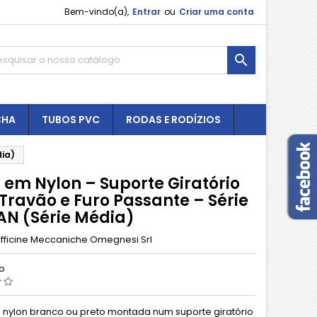
Bem-vindo(a),
Entrar
ou
Criar uma conta

CHA
TUBOS PVC
RODAS E RODÍZIOS
dia)
 em Nylon – Suporte Giratório
Travão e Furo Passante – Série
AN (Série Média)
fficine Meccaniche Omegnesi Srl
ão
nylon branco ou preto montada num suporte giratório