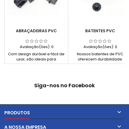
ABRAÇADEIRAS PVC
BATENTES PVC
Avaliação(ões):
0
Avaliação(ões):
0
Com design durável e fácil de
Nossos batentes de PVC
usar, são ideais para
oferecem durabilidade
organizar e fixar cabos, tubos
excepcional e versatilidade
e outros materiais. Escolha
para uma variedade de
nossas abraçadeiras de PVC
projetos. Fáceis de instalar e
para simplificar suas tarefas
de baixa manutenção,
Siga-nos no Facebook
de organização e
proporcionam proteção
manutenção.
confiável em ambientes
internos e externos. Escolha
qualidade e praticidade para
seus projetos com nossos
batentes de PVC.

PRODUTOS

A NOSSA EMPRESA