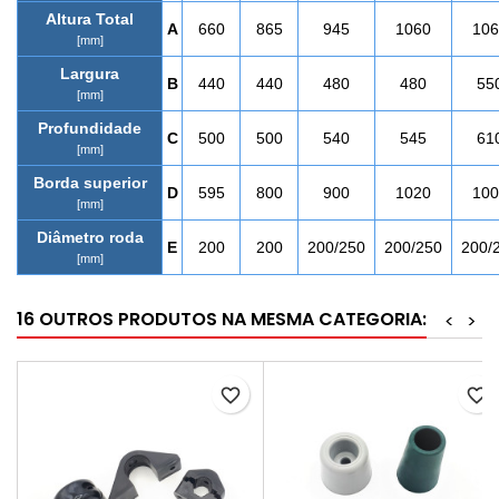
Altura Total
A
660
865
945
1060
106
[mm]
Largura
B
440
440
480
480
55
[mm]
Profundidade
C
500
500
540
545
61
[mm]
Borda superior
D
595
800
900
1020
100
[mm]
Diâmetro roda
E
200
200
200/250
200/250
200/
[mm]
16 OUTROS PRODUTOS NA MESMA CATEGORIA:
<
>
favorite_border
favorite_border