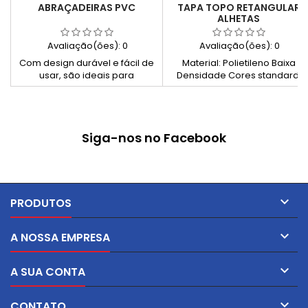
ABRAÇADEIRAS PVC
TAPA TOPO RETANGULAR
ALHETAS
Avaliação(ões):
0
Avaliação(ões):
0
Com design durável e fácil de
Material: Polietileno Baixa
usar, são ideais para
Densidade Cores standard:
organizar e fixar cabos, tubos
Preto e Branco
e outros materiais. Escolha
nossas abraçadeiras de PVC
para simplificar suas tarefas
Siga-nos no Facebook
de organização e
manutenção.

PRODUTOS

A NOSSA EMPRESA

A SUA CONTA

CONTATO