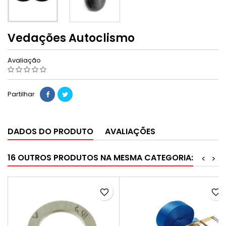
Vedações Autoclismo
Avaliação
Partilhar
DADOS DO PRODUTO
AVALIAÇÕES
16 OUTROS PRODUTOS NA MESMA CATEGORIA:
<
>
favorite_border
favorite_border