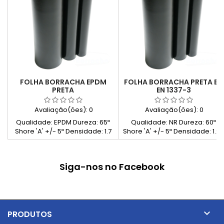
FOLHA BORRACHA EPDM
FOLHA BORRACHA PRETA BS
PRETA
EN 1337-3
Avaliação(ões):
0
Avaliação(ões):
0
Qualidade: EPDM Dureza: 65º
Qualidade: NR Dureza: 60º
Shore 'A' +/- 5º Densidade: 1.7
Shore 'A' +/- 5º Densidade: 1.25
g/cm³
g/cm³
Siga-nos no Facebook

PRODUTOS