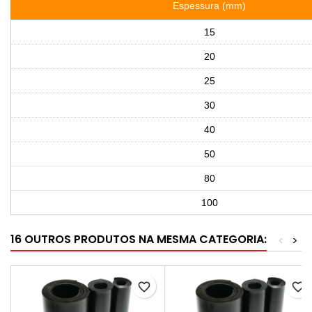
Espessura (mm)
15
20
25
30
40
50
80
100
16 OUTROS PRODUTOS NA MESMA CATEGORIA:
<
>
favorite_border
favorite_border