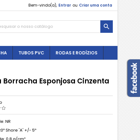
Bem-vindo(a),
Entrar
ou
Criar uma conta

CHA
TUBOS PVC
RODAS E RODÍZIOS
a Borracha Esponjosa Cinzenta
ão
e: NR
0º Shore 'A' +/- 5º
e: 0.8 g/cm³