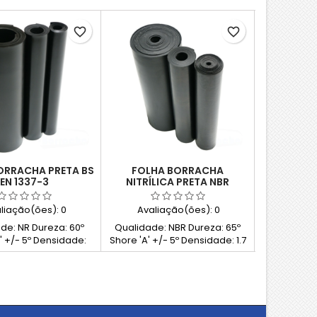
favorite_border
favorite_border
ORRACHA PRETA BS
FOLHA BORRACHA
FOLHA B
EN 1337-3
NITRÍLICA PRETA NBR
BRANCA 
liação(ões):
0
Avaliação(ões):
0
Avali
de: NR Dureza: 60º
Qualidade: NBR Dureza: 65º
Qualidade:
' +/- 5º Densidade:
Shore 'A' +/- 5º Densidade: 1.7
Shore 'A' +/
1.25 g/cm³
g/cm³