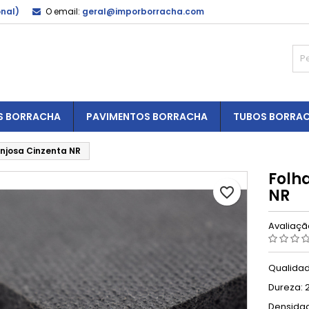
onal)
O email:
geral@imporborracha.com
S BORRACHA
PAVIMENTOS BORRACHA
TUBOS BORRA
njosa Cinzenta NR
Folh
favorite_border
NR
Avaliaç
Qualidad
Dureza: 2
Densidad