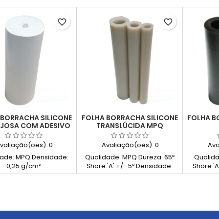
favorite_border
favorite_border
 BORRACHA SILICONE
FOLHA BORRACHA SILICONE
FOLHA B
JOSA COM ADESIVO
TRANSLÚCIDA MPQ
BRANCA MPQ
valiação(ões):
0
Avaliação(ões):
0
Ava
dade: MPQ Densidade:
Qualidade: MPQ Dureza: 65º
Qualida
0,25 g/cm³
Shore 'A' +/- 5º Densidade:
Shore 'A
1.25 g/cm³