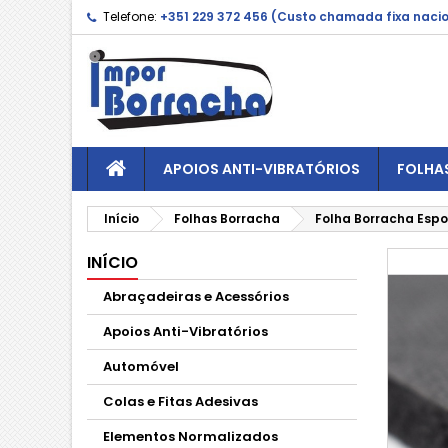
Telefone:
+351 229 372 456 (Custo chamada fixa naci
APOIOS ANTI-VIBRATÓRIOS
FOLHA
Início
Folhas Borracha
Folha Borracha Espo
INÍCIO
Abraçadeiras e Acessórios
Apoios Anti-Vibratórios
Automóvel
Colas e Fitas Adesivas
Elementos Normalizados