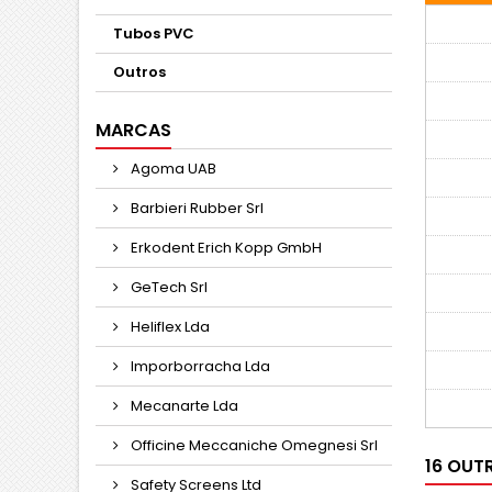
Tubos PVC
Outros
MARCAS
Agoma UAB
Barbieri Rubber Srl
Erkodent Erich Kopp GmbH
GeTech Srl
Heliflex Lda
Imporborracha Lda
Mecanarte Lda
Officine Meccaniche Omegnesi Srl
16 OUT
Safety Screens Ltd