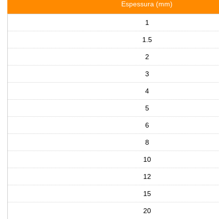
Espessura (mm)
1
1.5
2
3
4
5
6
8
10
12
15
20