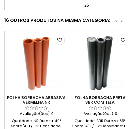
25
16 OUTROS PRODUTOS NA MESMA CATEGORIA:
<
>
favorite_border
favorite_border
FOLHA BORRACHA ABRASIVA
FOLHA BORRACHA PRETA
VERMELHA NR
SBR COM TELA
Avaliação(ões):
0
Avaliação(ões):
0
Qualidade: NR Dureza: 40º
Qualidade: SBR Dureza: 65º
Shore 'A' +/- 5º Densidade:
Shore 'A' +/- 5º Densidade: 1.7