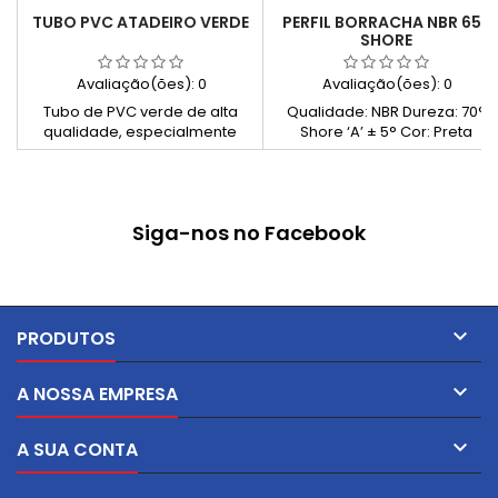
TUBO PVC ATADEIRO VERDE
PERFIL BORRACHA NBR 65º
SHORE
Avaliação(ões):
0
Avaliação(ões):
0
Tubo de PVC verde de alta
Qualidade: NBR Dureza: 70°
qualidade, especialmente
Shore ‘A’ ± 5° Cor: Preta
desenvolvido para o atado de
árvores e enxertos. Suave ao
toque, resistente ao frio e aos
raios UV, protege tanto a
Siga-nos no Facebook
planta como o aplicador
durante a sua utilização.

PRODUTOS

A NOSSA EMPRESA

A SUA CONTA