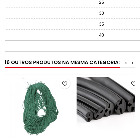
25
30
35
40
16 OUTROS PRODUTOS NA MESMA CATEGORIA:
<
>
favorite_border
favorite_border