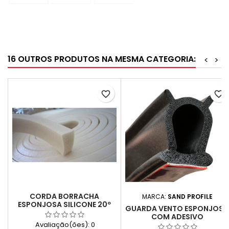
16 OUTROS PRODUTOS NA MESMA CATEGORIA:
<
>
favorite_border
favorite_border
CORDA BORRACHA
MARCA:
SAND PROFILE
ESPONJOSA SILICONE 20º
GUARDA VENTO ESPONJOS
SHORE
COM ADESIVO
Avaliação(ões):
0