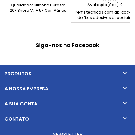
Avaliação(ões):
0
Qualidade: Silicone Dureza:
20° Shore ‘A’ ± 5° Cor: Várias
Perfis técnicos com aplicação
de fitas adesivas especiais,
proporcionando excelente
adesão a múltiplas
superfícies. Solução ideal par
montagens rápidas e
Siga-nos no Facebook
eficientes em aplicações de
vedação, isolamento e
proteção.

PRODUTOS

A NOSSA EMPRESA

A SUA CONTA

CONTATO
NEWSLETTER