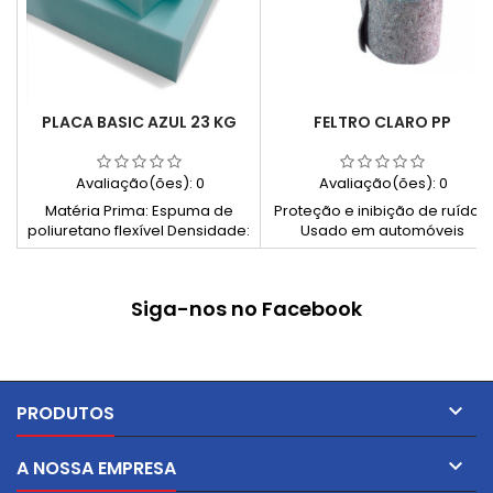
PLACA BASIC AZUL 23 KG
FELTRO CLARO PP
Avaliação(ões):
0
Avaliação(ões):
0
Matéria Prima: Espuma de
Proteção e inibição de ruídos.
poliuretano flexível Densidade:
Usado em automóveis
23kg/m3 (Média densidade)
Cor: Azul Rigidez: 43 Ignífuga:
Não
Siga-nos no Facebook

PRODUTOS

A NOSSA EMPRESA