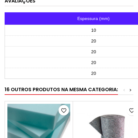
AVALIAÇÕES
Espessura (mm)
10
20
20
20
20
16 OUTROS PRODUTOS NA MESMA CATEGORIA:
<
>
favorite_border
favorite_border