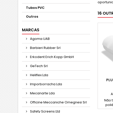
oportuni
Tubos PVC
16 OUT
Outros
MARCAS
Agoma UAB
Barbieri Rubber Srl
Erkodent Erich Kopp GmbH
GeTech Srl
Heliflex Lda
PLU
Imporborracha Lda
Mecanarte Lda
A
Não 
Officine Meccaniche Omegnesi Srl
poli
colcho
Safety Screens Ltd