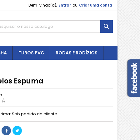
Bem-vindo(a),
Entrar
ou
Criar uma conta

CHA
TUBOS PVC
RODAS E RODÍZIOS
los Espuma
ão
Prima: Sob pedido do cliente.