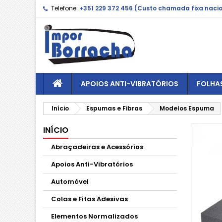
Telefone:
+351 229 372 456 (Custo chamada fixa naci
APOIOS ANTI-VIBRATÓRIOS
FOLHA
Início
Espumas e Fibras
Modelos Espuma
INÍCIO
Abraçadeiras e Acessórios
Apoios Anti-Vibratórios
Automóvel
Colas e Fitas Adesivas
Elementos Normalizados