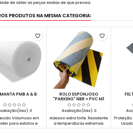
dade de obter as peças exatas de que precisa.
ROS PRODUTOS NA MESMA CATEGORIA:
favorite_border
favorite_border
MANTA PMB A & B
ROLO ESPONJOSO
FEL
"PARKING" NBR + PVC M1
valiação(ões):
0
Avaliação(ões):
0
Ava
tecido Volumoso em
Adesivo extra forte. Resistente
Proteção 
éster para estofos e
a temperaturas extremas
Usado
aria com acabamento
Lavável Usado na proteção