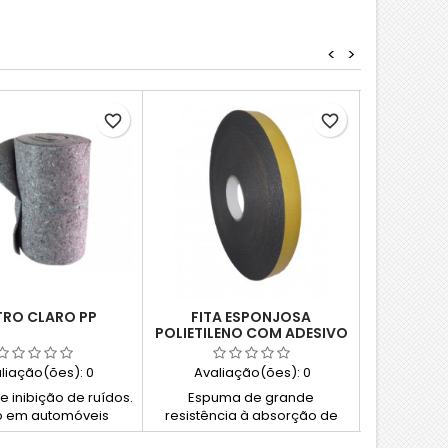
<
>
favorite_border
favorite_border
TRO CLARO PP
FITA ESPONJOSA
PLACA ES
POLIETILENO COM ADESIVO
liação(ões):
0
Avaliação(ões):
0
Avali
e inibição de ruídos.
Espuma de grande
Matéria P
 em automóveis
resistência à absorção de
poliur
humidade; Resistente à água
Densidade