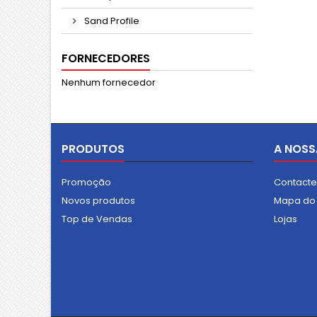
termo f
Largu
Sand Profile
FORNECEDORES
Nenhum fornecedor
PRODUTOS
A NOSS
Promoção
Contact
Novos produtos
Mapa do 
Top de Vendas
Lojas