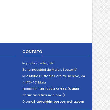
e aos produtos químicos
densida
comuns Muito boa adesão
Rigidez: 
CONTATO
Imporborracha, Lda
Zona Industrial da Maia I, Sector IV
Rua Maria Custódia Pereira Da Silva, 24
4470-461 Maia
Telefone:
+351 229 372 456 (Custo
chamada fixa nacional)
O email:
geral@imporborracha.com