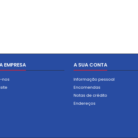
usível A:Macio B:Duro
dos automóveis nas
ra standard: 1600mm
garagens.
A EMPRESA
A SUA CONTA
e-nos
Informação pessoal
site
Encomendas
Notas de crédito
Endereços