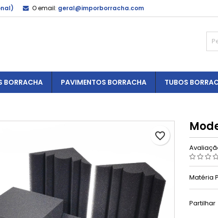
onal)
O email:
geral@imporborracha.com
S BORRACHA
PAVIMENTOS BORRACHA
TUBOS BORRA
Mode
favorite_border
Avaliaç
Matéria 
Partilhar