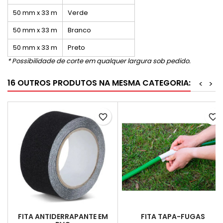
50 mm x 33 m
Verde
50 mm x 33 m
Branco
50 mm x 33 m
Preto
* Possibilidade de corte em qualquer largura sob pedido.
16 OUTROS PRODUTOS NA MESMA CATEGORIA:
<
>
favorite_border
favorite_border
FITA ANTIDERRAPANTE EM
FITA TAPA-FUGAS