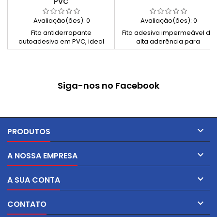
PVC
Avaliação(ões):
0
Avaliação(ões):
0
Fita antiderrapante
Fita adesiva impermeável de
autoadesiva em PVC, ideal
alta aderência para
para aumentar a segurança
reparação rápida de fugas,
em superfícies escorregadias,
vedação e aplicações em
com elevada resistência e
ambientes húmidos ou
aderência.
submersos.
Siga-nos no Facebook

PRODUTOS

A NOSSA EMPRESA

A SUA CONTA

CONTATO