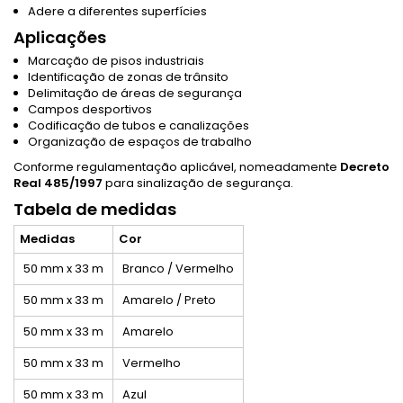
Adere a diferentes superfícies
Aplicações
Marcação de pisos industriais
Identificação de zonas de trânsito
Delimitação de áreas de segurança
Campos desportivos
Codificação de tubos e canalizações
Organização de espaços de trabalho
Conforme regulamentação aplicável, nomeadamente
Decreto
Real 485/1997
para sinalização de segurança.
Tabela de medidas
Medidas
Cor
50 mm x 33 m
Branco / Vermelho
50 mm x 33 m
Amarelo / Preto
50 mm x 33 m
Amarelo
50 mm x 33 m
Vermelho
50 mm x 33 m
Azul