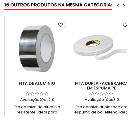
16 OUTROS PRODUTOS NA MESMA CATEGORIA:
<
>
favorite_border
favorite_border
FITA DE ALUMÍNIO
FITA DUPLA FACE BRANCA
EM ESPUMA PE
Avaliação(ões):
0
Avaliação(ões):
0
Fita adesiva de alumínio
Fita adesiva dupla face em
resistente, ideal para
espuma de polietileno, ideal
proteção, reparação e
para fixação de peças leves e
isolamento de superfícies
médias com excelente
metálicas.
aderência.