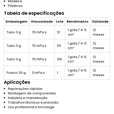
Madeira
Plásticos
Tabela de especificações
Embalagem
Viscosidade
Lote
Rendimento
Validade
1 gota / 4-5
12
Tubo 3 g
70 mPa.s
12
cm²
meses
1 gota / 4-5
12
Tubo 3 g
70 mPa.s
50
cm²
meses
1 gota / 4-5
12
Tubo 3 g
70 mPa.s
100
cm²
meses
1 gota / 4-5
12
Frasco 20 g
3 mPa.s
1
cm²
meses
Aplicações
Reparações rápidas
Montagem de componentes
Indústria e manutenção
Trabalhos técnicos e precisão
Uso profissional e bricolage