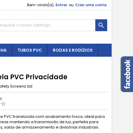
Bem-vindo(a),
Entrar
ou
Criar uma conta

CHA
TUBOS PVC
RODAS E RODÍZIOS
la PVC Privacidade
afety Screens Ltd
ão
e PVC translúcida com acabamento fosco, ideal para
áreas mantendo a transmissão de luz, perfeita para
, salas de armazenamento e divisórias industriais.