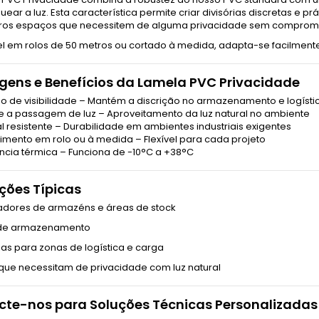
ear a luz. Esta característica permite criar divisórias discretas e p
tros espaços que necessitem de alguma privacidade sem compromet
l em rolos de 50 metros ou cortado à medida, adapta-se facilmente 
ens e Benefícios da Lamela PVC Privacidade
ão de visibilidade – Mantém a discrição no armazenamento e logísti
te a passagem de luz – Aproveitamento da luz natural no ambiente
ial resistente – Durabilidade em ambientes industriais exigentes
cimento em rolo ou à medida – Flexível para cada projeto
ência térmica – Funciona de -10°C a +38°C
ções Típicas
dores de armazéns e áreas de stock
 de armazenamento
rias para zonas de logística e carga
que necessitam de privacidade com luz natural
te-nos para Soluções Técnicas Personalizadas