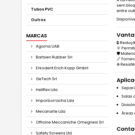
sem bloqu
Tubos PVC
entre ou
Disponíve
Outros
Vantag
MARCAS
🔒 Reduç
Agoma UAB
🌞 Permi
🛡️ Mater
Barbieri Rubber Srl
📏 Forne
❄️ Resist
Erkodent Erich Kopp GmbH
GeTech Srl
Aplica
Separa
Heliflex Lda
Salas
Imporborracha Lda
Divisó
Mecanarte Lda
Áreas 
Officine Meccaniche Omegnesi Srl
Contac
Safety Screens Ltd