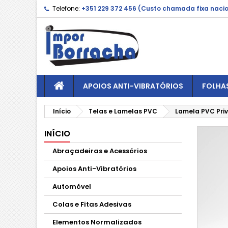
Telefone:
+351 229 372 456 (Custo chamada fixa naci
APOIOS ANTI-VIBRATÓRIOS
FOLHA
Início
Telas e Lamelas PVC
Lamela PVC Pri
INÍCIO
Abraçadeiras e Acessórios
Apoios Anti-Vibratórios
Automóvel
Colas e Fitas Adesivas
Elementos Normalizados