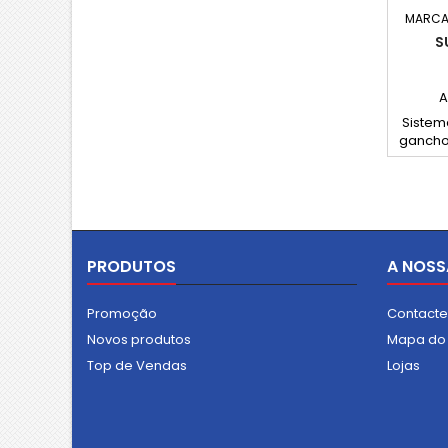
MARCA
S
A
Sistem
gancho 
em PVC,
pedona
arm
tráfe
Dispon
o
PRODUTOS
A NOSS
Promoção
Contact
Novos produtos
Mapa do 
Top de Vendas
Lojas