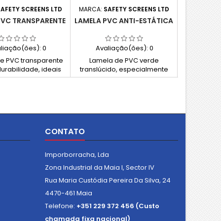
AFETY SCREENS LTD
MARCA:
SAFETY SCREENS LTD
MARCA:
SA
PVC TRANSPARENTE
LAMELA PVC ANTI-ESTÁTICA
LAMEL
liação(ões):
0
Avaliação(ões):
0
Avali
e PVC transparente
Lamela de PVC verde
PVC o
durabilidade, ideais
translúcido, especialmente
resistência
ortas interiores,
concebida para reduzir
interiores
os de linhas de
cargas estáticas em
linhas de p
 portas exteriores e
ambientes sensíveis como
exterior
ias temporárias em
salas limpas e centros de
temporári
zéns. Excelente
armazenamento de dados.
smissão de luz e
CONTATO
cia a temperaturas
moderadas.
Imporborracha, Lda
Zona Industrial da Maia I, Sector IV
Rua Maria Custódia Pereira Da Silva, 24
4470-461 Maia
Telefone:
+351 229 372 456 (Custo
chamada fixa nacional)