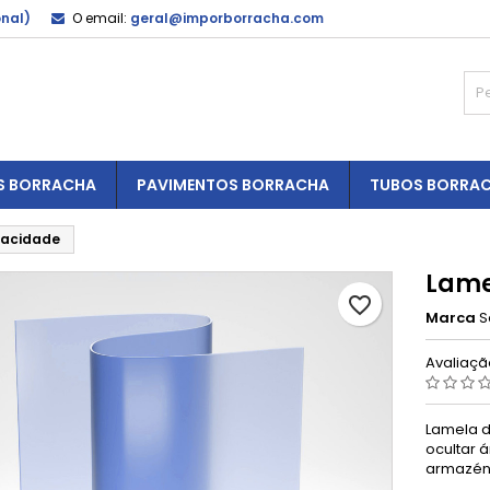
onal)
O email:
geral@imporborracha.com
S BORRACHA
PAVIMENTOS BORRACHA
TUBOS BORRA
vacidade
Lame
favorite_border
Marca
S
Avaliaç
Lamela d
ocultar 
armazéns