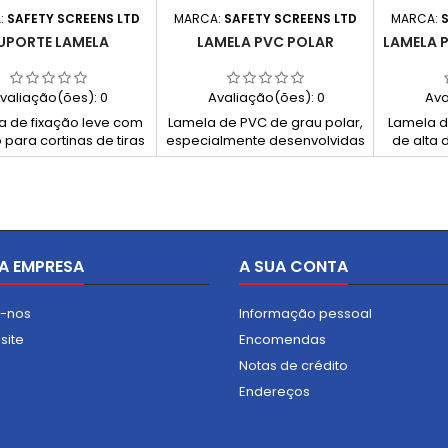
:
SAFETY SCREENS LTD
MARCA:
SAFETY SCREENS LTD
MARCA:
S
UPORTE LAMELA
LAMELA PVC POLAR
LAMELA 
valiação(ões):
0
Avaliação(ões):
0
Ava
a de fixação leve com
Lamela de PVC de grau polar,
Lamela d
para cortinas de tiras
especialmente desenvolvidas
de alta 
 ideal para aberturas
para câmaras frigoríficas e
para p
is, carrinhos leves e
armazéns de congelação,
acess
azéns médios sem
mantendo o frio dentro e o
produção,
go de empilhadores.
calor fora, com excelente
divisór
ível em aço inoxidável
transmissão de luz e alta
arma
u policarbonato.
resistência.
tran
A EMPRESA
A SUA CONTA
resistên
e-nos
Informação pessoal
site
Encomendas
Notas de crédito
Endereços