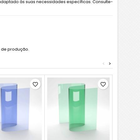
daptado às suas necessidades específicas. Consulte-
s de produção.
<
>
favorite_border
favorite_border