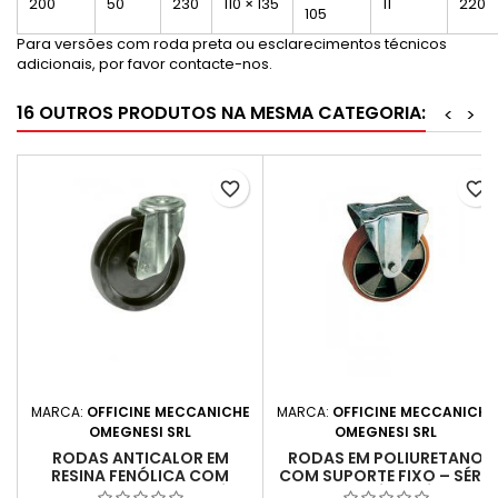
200
50
230
110 × 135
11
220
105
Para versões com roda preta ou esclarecimentos técnicos
adicionais, por favor contacte-nos.
16 OUTROS PRODUTOS NA MESMA CATEGORIA:
<
>
favorite_border
favorite_border
MARCA:
OFFICINE MECCANICHE
MARCA:
OFFICINE MECCANICHE
OMEGNESI SRL
OMEGNESI SRL
RODAS ANTICALOR EM
RODAS EM POLIURETANO
RESINA FENÓLICA COM
COM SUPORTE FIXO – SÉRIE
SUPORTE PASSANTE – SÉRIE
91/A – SÉRIE MÉDIA