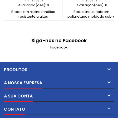
56/AT
Avaliação(ões):
0
Avaliação(ões):
0
Rodas em resina fenólica
Rodas industriais em
resistente a altas
poliuretano moldado sobre
temperaturas, montadas em
núcleo em alumínio, montada
suporte com furo passante,
em suporte fixo zincado de
série média, zincado. Solução
série média. Equipadas com
ideal para fornos, estufas,
rolamentos de esferas para
Siga-nos no Facebook
indústria alimentar,
rolamento suave e elevada
farmacêutica e ambientes
resistência ao desgaste.
Facebook
térmicos intensos.
Ideais para transporte
industrial e cargas médias a
pesadas.

PRODUTOS

A NOSSA EMPRESA

A SUA CONTA

CONTATO