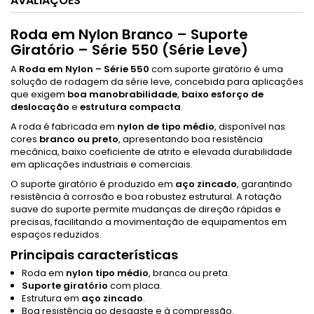
AVALIAÇÕES
Roda em Nylon Branco – Suporte
Giratório – Série 550 (Série Leve)
A
Roda em Nylon – Série 550
com suporte giratório é uma
solução de rodagem da série leve, concebida para aplicações
que exigem
boa manobrabilidade
,
baixo esforço de
deslocação
e
estrutura compacta
.
A roda é fabricada em
nylon de tipo médio
, disponível nas
cores
branco ou preto
, apresentando boa resistência
mecânica, baixo coeficiente de atrito e elevada durabilidade
em aplicações industriais e comerciais.
O suporte giratório é produzido em
aço zincado
, garantindo
resistência à corrosão e boa robustez estrutural. A rotação
suave do suporte permite mudanças de direção rápidas e
precisas, facilitando a movimentação de equipamentos em
espaços reduzidos.
Principais características
Roda em
nylon tipo médio
, branca ou preta.
Suporte giratório
com placa.
Estrutura em
aço zincado
.
Boa resistência ao desgaste e à compressão.