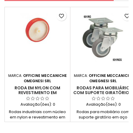
favorite_border
favorite_border
MARCA:
OFFICINE MECCANICHE
MARCA:
OFFICINE MECCANICHE
OMEGNESI SRL
OMEGNESI SRL
RODA EM NYLON COM
RODAS PARA MOBILIÁRIO
REVESTIMENTO EM
COM SUPORTE GIRATÓRIO –
POLIURETANO INJETADO –
SÉRIE 601/NG – BORRACHA
SÉRIE 89/NP
PRETA OU CINZENTA
Avaliação(ões):
0
Avaliação(ões):
0
Rodas industriais com núcleo
Rodas para mobiliário com
em nylon e revestimento em
suporte giratório em aço
poliuretano injetado,
estampado zincado, rodas e
disponíveis com furo simples,
borracha preta ou cinzenta