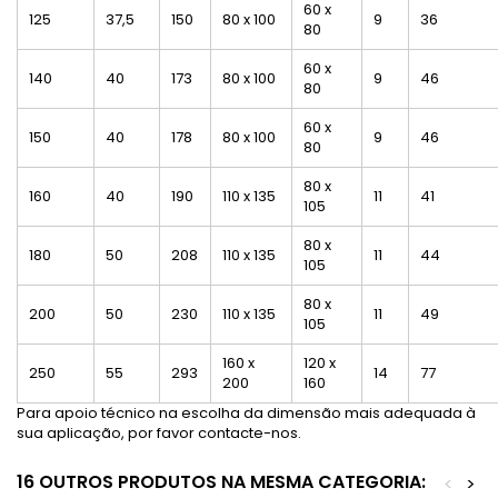
60 x
125
37,5
150
80 x 100
9
36
80
60 x
140
40
173
80 x 100
9
46
80
60 x
150
40
178
80 x 100
9
46
80
80 x
160
40
190
110 x 135
11
41
105
80 x
180
50
208
110 x 135
11
44
105
80 x
200
50
230
110 x 135
11
49
105
160 x
120 x
250
55
293
14
77
200
160
Para apoio técnico na escolha da dimensão mais adequada à
sua aplicação, por favor contacte-nos.
16 OUTROS PRODUTOS NA MESMA CATEGORIA:
<
>