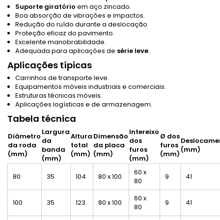
Suporte giratório
em aço zincado.
Boa absorção de vibrações e impactos.
Redução do ruído durante a deslocação.
Proteção eficaz do pavimento.
Excelente manobrabilidade.
Adequada para aplicações de
série leve
.
Aplicações típicas
Carrinhos de transporte leve.
Equipamentos móveis industriais e comerciais.
Estruturas técnicas móveis.
Aplicações logísticas e de armazenagem.
Tabela técnica
Largura
Intereixo
Diâmetro
Altura
Dimensão
Ø dos
da
dos
Deslocame
da roda
total
da placa
furos
banda
furos
(mm)
(mm)
(mm)
(mm)
(mm)
(mm)
(mm)
60 x
80
35
104
80 x 100
9
41
80
60 x
100
35
123
80 x 100
9
41
80