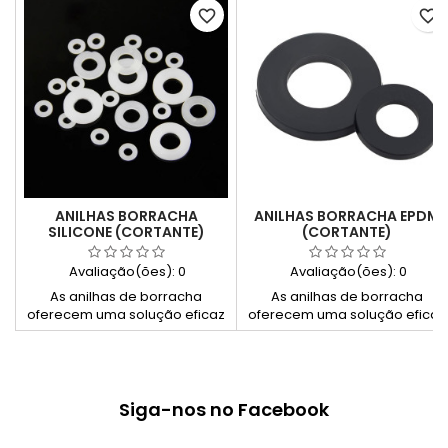
favorite_border
favorite_border
ANILHAS BORRACHA
ANILHAS BORRACHA EPDM
SILICONE (CORTANTE)
(CORTANTE)
Avaliação(ões):
0
Avaliação(ões):
0
As anilhas de borracha
As anilhas de borracha
oferecem uma solução eficaz
oferecem uma solução eficaz
para absorção de impacto e
para absorção de impacto e
vedação em uma variedade
vedação em uma variedade
de aplicações. Fabricadas
de aplicações. Fabricadas
com borracha de alta
com borracha de alta
qualidade, proporcionam
qualidade, proporcionam
Siga-nos no Facebook
proteção contra vibrações e
proteção contra vibrações e
choques, além de vedarem
choques, além de vedarem