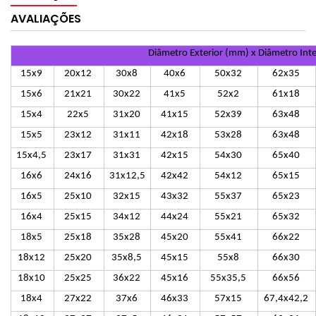
AVALIAÇÕES
Diâmetro Exterior (mm) x Diâmetro Int
15x9
20x12
30x8
40x6
50x32
62x35
15x6
21x21
30x22
41x5
52x2
61x18
15x4
22x5
31x20
41x15
52x39
63x48
15x5
23x12
31x11
42x18
53x28
63x48
15x4,5
23x17
31x31
42x15
54x30
65x40
16x6
24x16
31x12,5
42x42
54x12
65x15
16x5
25x10
32x15
43x32
55x37
65x23
16x4
25x15
34x12
44x24
55x21
65x32
18x5
25x18
35x28
45x20
55x41
66x22
18x12
25x20
35x8,5
45x15
55x8
66x30
18x10
25x25
36x22
45x16
55x35,5
66x56
18x4
27x22
37x6
46x33
57x15
67,4x42,2