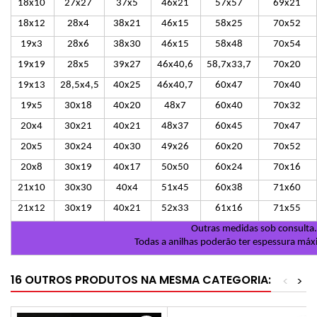
18x10
27x27
37x5
46x21
57x57
69x21
18x12
28x4
38x21
46x15
58x25
70x52
19x3
28x6
38x30
46x15
58x48
70x54
19x19
28x5
39x27
46x40,6
58,7x33,7
70x20
19x13
28,5x4,5
40x25
46x40,7
60x47
70x40
19x5
30x18
40x20
48x7
60x40
70x32
20x4
30x21
40x21
48x37
60x45
70x47
20x5
30x24
40x30
49x26
60x20
70x52
20x8
30x19
40x17
50x50
60x24
70x16
21x10
30x30
40x4
51x45
60x38
71x60
21x12
30x19
40x21
52x33
61x16
71x55
Outras medidas sob consulta.
Todas a anilhas poderão ter espessura m
16 OUTROS PRODUTOS NA MESMA CATEGORIA:
<
>