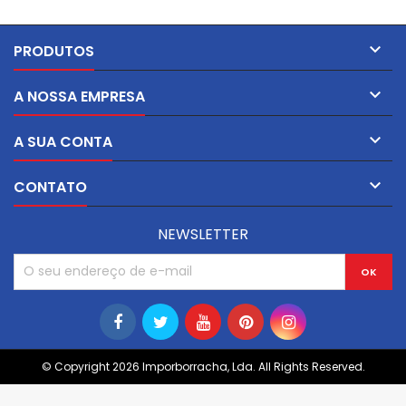
eficientemente contra poeira
eficientemente contra poeira
e umidade. Escolha nossas
e umidade. Escolha nossas
anilhas de borracha para
anilhas de borracha para

PRODUTOS
proteção e vedação
proteção e vedação
confiáveis.
confiáveis.

A NOSSA EMPRESA

A SUA CONTA

CONTATO
NEWSLETTER
© Copyright 2026 Imporborracha, Lda. All Rights Reserved.