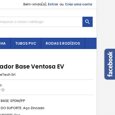
Bem-vindo(a),
Entrar
ou
Criar uma conta

CHA
TUBOS PVC
RODAS E RODÍZIOS
lador Base Ventosa EV
eTech Srl
ão
 BASE: EPDM/PP
 DO SUPORTE: Aço Zincado