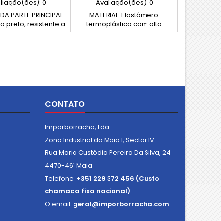
liação(ões):
0
Avaliação(ões):
0
Avali
DA PARTE PRINCIPAL:
MATERIAL: Elastômero
MATERIAL DA
o preto, resistente a
termoplástico com alta
Tecnopo
es, óleos, graxas e
resistência mecânica, cor
reforçado c
entes químicos (PF)
preta (TPE)
resistente 
ETÁLICA: Inserto de
gorduras 
uro roscado passante
químic
METÁLICA: 
ro
CONTATO
Imporborracha, Lda
Zona Industrial da Maia I, Sector IV
Rua Maria Custódia Pereira Da Silva, 24
4470-461 Maia
Telefone:
+351 229 372 456 (Custo
chamada fixa nacional)
O email:
geral@imporborracha.com