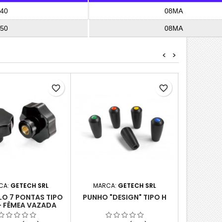
40
08MA
50
08MA
<
>
favorite_border
favorite_border
CA:
GETECH SRL
MARCA:
GETECH SRL
MARCA
LO 7 PONTAS TIPO
PUNHO "DESIGN" TIPO H
MANÍPULO
- FÊMEA VAZADA
GC