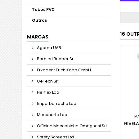
Tubos PVC
Outros
16 OUT
MARCAS
Agoma UAB
Barbieri Rubber Srl
Erkodent Erich Kopp GmbH
GeTech Srl
Heliflex Lda
Imporborracha Lda
Mecanarte Lda
M
NIVEL
Officine Meccaniche Omegnesi Srl
Safety Screens Ltd