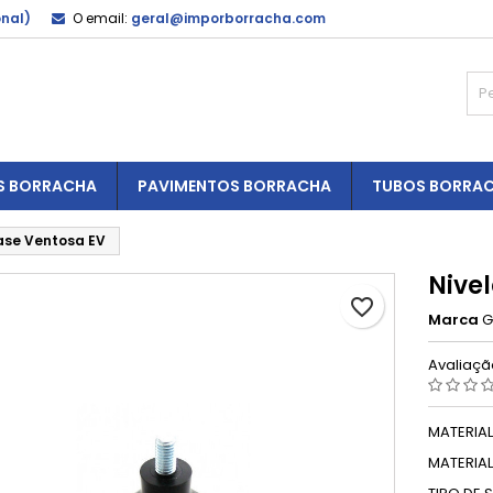
onal)
O email:
geral@imporborracha.com
S BORRACHA
PAVIMENTOS BORRACHA
TUBOS BORRA
ase Ventosa EV
Nive
favorite_border
Marca
G
Avaliaç
MATERIAL
MATERIAL