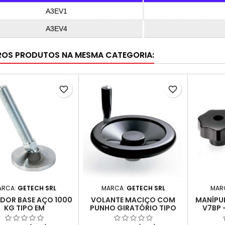
A3EV1
A3EV4
ROS PRODUTOS NA MESMA CATEGORIA:
favorite_border
favorite_border
ARCA:
GETECH SRL
MARCA:
GETECH SRL
MAR
ADOR BASE AÇO 1000
VOLANTE MACIÇO COM
MANÍPU
KG TIPO EM
PUNHO GIRATÓRIO TIPO
V7BP 
VPG