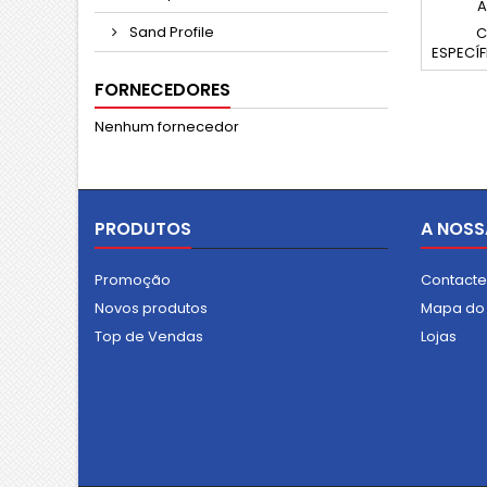
A
Sand Profile
C
ESPECÍFI
de cer
FORNECEDORES
BA
CONJUN
Nenhum fornecedor
anti
MAT
zin
Articu
APRESE
PRODUTOS
A NOSS
Eixo f
Promoção
Contact
Novos produtos
Mapa do 
Top de Vendas
Lojas