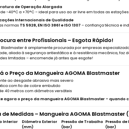
ratura de Operação Alargada
de -40°C a +70°C – ideal para uso ao ar livre em todas as estações
icações Internacionais de Qualidade
as normas
TS 5928, EN ISO 3861 e ISO 1307
– confiança técnica e indu
rocura entre Profissionais – Esgota Rápido!
Blastmaster é amplamente procurada por empresas especializadas 
ade, aliada à segurança antiestática e à resistência mecânica, faz
des limitadas – encomende já antes que esgote!
Já o Preço da Mangueira AGOMA Blastmaster
tente ao desgaste abrasivo mais severo
ática com fio de cobre embutido
 de 40 metros com diâmetros versáteis
ite agora o preço da mangueira AGOMA Blastmaster – quando ca
a de Medidas – Mangueira AGOMA Blastmaster 
 Interior
Diâmetro Exterior
Pressão de Trabalho
Pressão de
(mm)
(bar)
(bar)