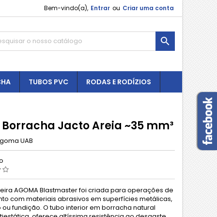
Bem-vindo(a),
Entrar
ou
Criar uma conta

CHA
TUBOS PVC
RODAS E RODÍZIOS
 Borracha Jacto Areia ~35 mm³
goma UAB
ão
ira AGOMA Blastmaster foi criada para operações de
to com materiais abrasivos em superfícies metálicas,
 ou fundição. O tubo interior em borracha natural
tiestática, oferece altíssima resistência ao desgaste