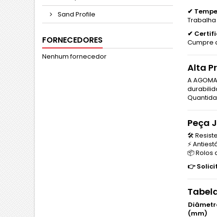
✔ Tempe
Sand Profile
Trabalha 
✔ Certif
FORNECEDORES
Cumpre 
Nenhum fornecedor
Alta P
A AGOMA 
durabilid
Quantida
Peça 
🛠️ Resis
⚡ Antiest
📦 Rolos
👉 Solic
Tabel
Diâmetro
(mm)