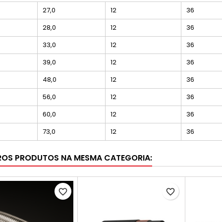
27,0
12
36
28,0
12
36
33,0
12
36
39,0
12
36
48,0
12
36
56,0
12
36
60,0
12
36
73,0
12
36
ROS PRODUTOS NA MESMA CATEGORIA:
favorite_border
favorite_border