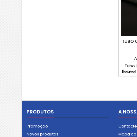
TUBO 
A
Tubo 
flexíve
a baixa
têx
galv
apl
resis
PRODUTOS
A NOSS
Promoção
Contact
Novos produtos
Mapa do 