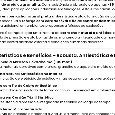
 de areia ou granalha
. Com resistência à abrasão de apenas
~35
ideal para aplicações industriais em fundições, estaleiros navais, 
or em borracha natural preta antiestática
evita a formação de car
s secas. Já o
reforço com cordão têxtil e fio de cobre antiestátic
a adicional em ambientes propensos a faíscas ou explosões.
ura é composta por uma mistura de
borracha natural e sintética
o de pressão e evita bolhas de ar, mantendo a integridade da mangu
dade contra abrasão externa e condições climáticas adversas.
erísticas e Benefícios – Robusta, Antiestática 
ência à Abrasão Elevadíssima (~35 mm³)
a materiais abrasivos como areia, granalha de aço, vidro moído ou 
ha Natural Antiestática no Interior
umulação de eletricidade estática – mais segurança nas operações
o com Fio de Cobre Antiestático
eletricidade acumulada de forma contínua – essencial em ambientes
ura em Cordão Têxtil Sintético
resistência à pressão e integridade mecânica ao longo do tempo.
Externa Microperfurada
lívio de pressão e prolonga a vida útil da mangueira em condições 