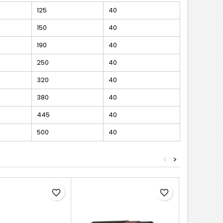
125
40
150
40
190
40
250
40
320
40
380
40
445
40
500
40
<
>
favorite_border
favorite_border