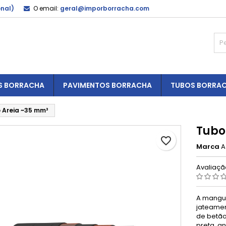
onal)
O email:
geral@imporborracha.com
S BORRACHA
PAVIMENTOS BORRACHA
TUBOS BORRA
 Areia ~35 mm³
Tubo
favorite_border
Marca
A
Avaliaç
A mangue
jateamen
de betão
preta, an