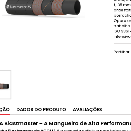
(~35 mm³
antiestá
borracha 
Opera e
trabalho
ISO 3861
intensiv
Partilhar
IÇÃO
DADOS DO PRODUTO
AVALIAÇÕES
 Blastmaster – A Mangueira de Alta Performan
eira
Blastmaster da AGOMA
é a resposta definitiva para trabalhos