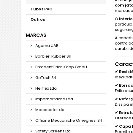
com jato
Tubos PVC
mercado, 
O
interi
Outros
partícula
seguranç
MARCAS
A cobert
controlad
Agoma UAB
durabili
Barbieri Rubber Srl
Caract
Erkodent Erich Kopp GmbH
✔ Resist
Ideal par
GeTech Srl
✔ Borrac
Heliflex Lda
Evita ac
Imporborracha Lda
✔ Reforç
Dissipa 
Mecanarte Lda
✔ Estrut
Oferece 
Officine Meccaniche Omegnesi Srl
✔ Capa 
Safety Screens Ltd
Permite a