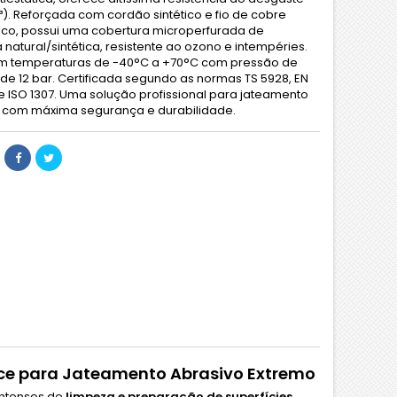
). Reforçada com cordão sintético e fio de cobre
tico, possui uma cobertura microperfurada de
natural/sintética, resistente ao ozono e intempéries.
m temperaturas de -40°C a +70°C com pressão de
 de 12 bar. Certificada segundo as normas TS 5928, EN
 e ISO 1307. Uma solução profissional para jateamento
o com máxima segurança e durabilidade.
ce para Jateamento Abrasivo Extremo
 intensos de
limpeza e preparação de superfícies