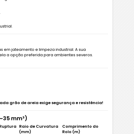
.
strial.
em jateamento e limpeza industrial. A sua
 dela a opção preferida para ambientes severos.
da grão de areia exige segurança e resistência!
(~35 mm³)
 Ruptura
Raio de Curvatura
Comprimento do
(mm)
Rolo (m)