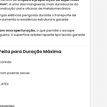
 mm³
, é uma das mangueiras mais duradouras do
construção civil e oficinas de metalomecânica.
gas elétricas perigosas durante o transporte de
o
aumenta a resistência estrutural e garante
 com microperfuração
, o que permite o escape
eira. A superfície antiderrapante tipo tecido garante
e Feita para Duração Máxima
corindo.
 com poeiras secas.
 ATEX.
exigentes.