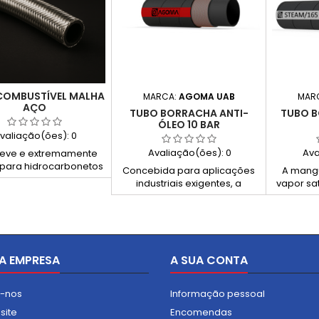
COMBUSTÍVEL MALHA
MARCA:
AGOMA UAB
MAR
AÇO
TUBO BORRACHA ANTI-
TUBO 
ÓLEO 10 BAR
valiação(ões):
0
Avaliação(ões):
0
Ava
leve e extremamente
l para hidrocarbonetos
Concebida para aplicações
A mang
 pressão, com reforço
industriais exigentes, a
vapor sa
til e malha metálica
mangueira para óleo 10 bar é
ideal pa
anizada. Ideal para
ideal para a descarga de
limpeza 
icações que exigem
lubrificantes e produtos
em ambi
tência, mobilidade e
petrolíferos em refinarias,
Fabric
segurança.
navios e fábricas. Com interior
sintétic
A EMPRESA
A SUA CONTA
liso em borracha sintética
tempera
resistente a óleos, reforço
com cor
têxtil e cobertura exterior
desempen
e-nos
Informação pessoal
antiabrasiva com impressão
de seg
tipo tecido, garante
resistent
site
Encomendas