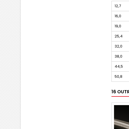
12,7
16,0
19,0
25,4
32,0
38,0
44,5
50,8
16 OUT