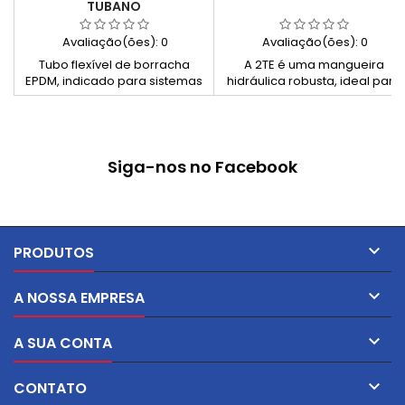
TUBANO
Avaliação(ões):
0
Avaliação(ões):
0
Tubo flexível de borracha
A 2TE é uma mangueira
EPDM, indicado para sistemas
hidráulica robusta, ideal para
de refrigeração de motores.
controlo, descarga de fluídos
Resiste a derrames de óleo,
hidráulicos, combustíveis,
agentes atmosféricos e
óleos, massas lubrificantes, ar
variações térmicas,
e água. Reforçada com
oferecendo uma solução
trançado têxtil de alta
Siga-nos no Facebook
fiável e duradoura.
resistência e com cobertura
resistente ao óleo, ozono,
abrasão e intempéries.
Confiável, segura e altamente
versátil para uso industrial.

PRODUTOS

A NOSSA EMPRESA

A SUA CONTA

CONTATO