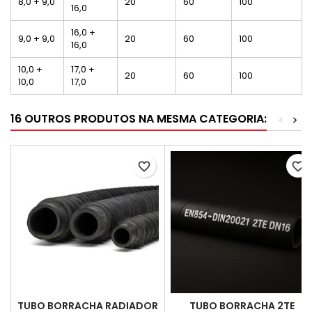
8,0 + 9,0
20
60
100
16,0
16,0 +
9,0 + 9,0
20
60
100
16,0
10,0 +
17,0 +
20
60
100
10,0
17,0
16 OUTROS PRODUTOS NA MESMA CATEGORIA:
<
>
favorite_border
favorite_border
TUBO BORRACHA RADIADOR
TUBO BORRACHA 2TE