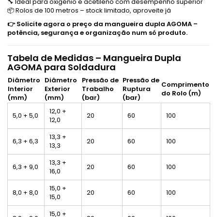
🔧 Ideal para oxigénio e acetileno com desempenho superior
📦 Rolos de 100 metros – stock limitado, aproveite já
👉 Solicite agora o preço da mangueira dupla AGOMA –
potência, segurança e organização num só produto.
Tabela de Medidas – Mangueira Dupla
AGOMA para Soldadura
Diâmetro
Diâmetro
Pressão de
Pressão de
Comprimento
Interior
Exterior
Trabalho
Ruptura
do Rolo (m)
(mm)
(mm)
(bar)
(bar)
12,0 +
5,0 + 5,0
20
60
100
12,0
13,3 +
6,3 + 6,3
20
60
100
13,3
13,3 +
6,3 + 9,0
20
60
100
16,0
15,0 +
8,0 + 8,0
20
60
100
15,0
15,0 +