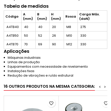
Tabela de medidas
A
B
H
Carga Máx.
Código
Rosca
(mm)
(mm)
(mm)
(daN)
A4TB40
40
40
20
M8
275
A4TB50
50
52
26
M10
330
A4TB70
70
69
90
M12
330
Aplicações
Máquinas industriais
Linhas de produção
Equipamentos com necessidade de nivelamento
Instalações fixas
Redução de vibrações e ruído estrutural
16 OUTROS PRODUTOS NA MESMA CATEGORIA:
<
>
favorite_border
favorite_border