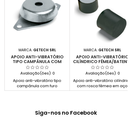
MARCA:
GETECH SRL
MARCA:
GETECH SRL
APOIO ANTI-VIBRATÓRIO
APOIO ANTI-VIBRATÓRIO
TIPO CAMPÂNULA COM
CILÍNDRICO FÊMEA/BATENTE
FURO PASSANTE EM AÇO
EM AÇO ZINCADO
ZINCADO SC
Avaliação(ões):
0
Avaliação(ões):
0
Apoio anti-vibratório tipo
Apoio anti-vibratório cilíndrico
campânula com furo
com rosca fêmea em aço
passante, em aço zincado,
zincado, indicado para
ideal para isolamento de
absorção de vibrações e
vibrações em máquinas e
função de batente em
equipamentos industriais.
aplicações industriais.
Siga-nos no Facebook