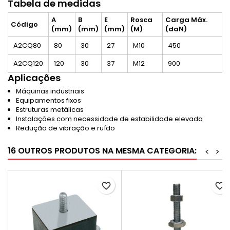
Tabela de medidas
A
B
E
Rosca
Carga Máx.
Código
(mm)
(mm)
(mm)
(M)
(daN)
A2CQ80
80
30
27
M10
450
A2CQ120
120
30
37
M12
900
Aplicações
Máquinas industriais
Equipamentos fixos
Estruturas metálicas
Instalações com necessidade de estabilidade elevada
Redução de vibração e ruído
16 OUTROS PRODUTOS NA MESMA CATEGORIA:
<
>
favorite_border
favorite_border