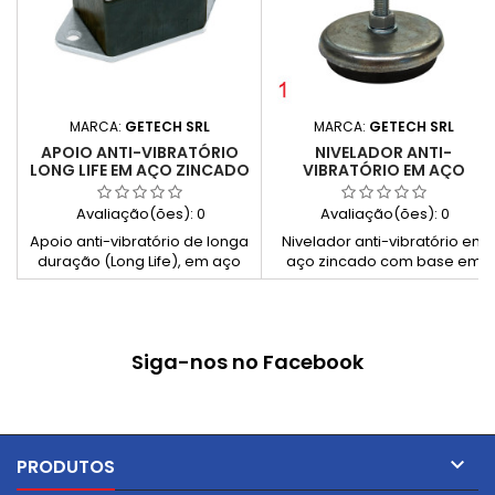
MARCA:
GETECH SRL
MARCA:
GETECH SRL
APOIO ANTI-VIBRATÓRIO
NIVELADOR ANTI-
LONG LIFE EM AÇO ZINCADO
VIBRATÓRIO EM AÇO
L
ZINCADO TC
Avaliação(ões):
0
Avaliação(ões):
0
Apoio anti-vibratório de longa
Nivelador anti-vibratório em
duração (Long Life), em aço
aço zincado com base em
zincado, concebido para
borracha de alta dureza,
elevada resistência e
indicado para nivelamento de
durabilidade em aplicações
máquinas com cargas
industriais.
elevadas e redução de
Siga-nos no Facebook
vibrações.

PRODUTOS