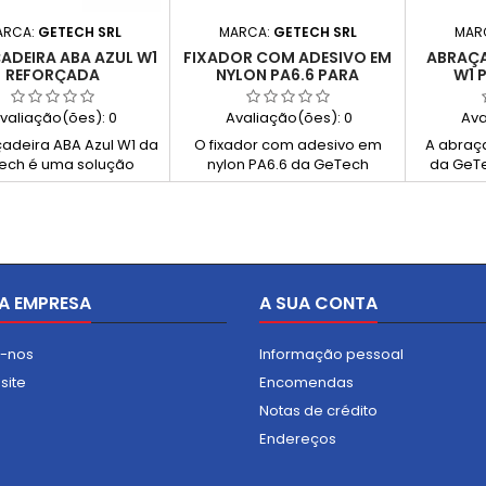
ARCA:
GETECH SRL
MARCA:
GETECH SRL
MAR
ADEIRA ABA AZUL W1
FIXADOR COM ADESIVO EM
ABRAÇA
REFORÇADA
NYLON PA6.6 PARA
W1 
ABRAÇADEIRAS
P
valiação(ões):
0
Avaliação(ões):
0
Ava
adeira ABA Azul W1 da
O fixador com adesivo em
A abraça
ech é uma solução
nylon PA6.6 da GeTech
da GeT
ada com fita lisa não
permite a fixação rápida de
simples 
furada, ideal para
cabos e tubos sem
galvan
icações exigentes.
necessidade de furação.
fixaç
cada em aço zincado
Compatível com
mangu
 carcaça pintada,
abraçadeiras de nylon, é
sistema 
e elevada resistência
ideal para instalações limpas
uma l
A EMPRESA
ca, aperto uniforme e
e organizadas.
A SUA CONTA
aior proteção da
ira. Conforme norma
e-nos
Informação pessoal
SMS 2298.
site
Encomendas
Notas de crédito
Endereços