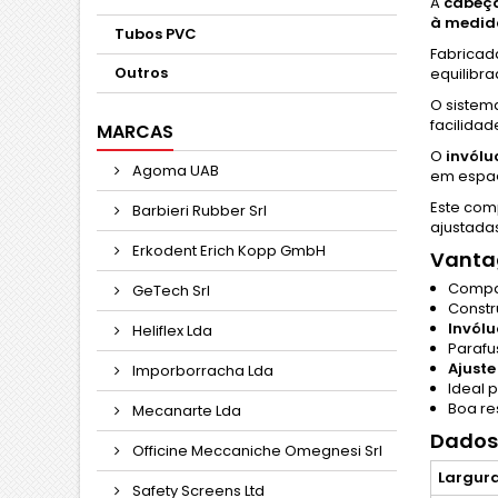
A
cabeça
à medid
Tubos PVC
Fabrica
Outros
equilibr
O sistem
facilidad
MARCAS
O
invólu
Agoma UAB
em espaç
Este com
Barbieri Rubber Srl
ajustada
Erkodent Erich Kopp GmbH
Vantag
Compa
GeTech Srl
Const
Invólu
Heliflex Lda
Paraf
Ajuste
Imporborracha Lda
Ideal 
Boa re
Mecanarte Lda
Dados
Officine Meccaniche Omegnesi Srl
Largur
Safety Screens Ltd