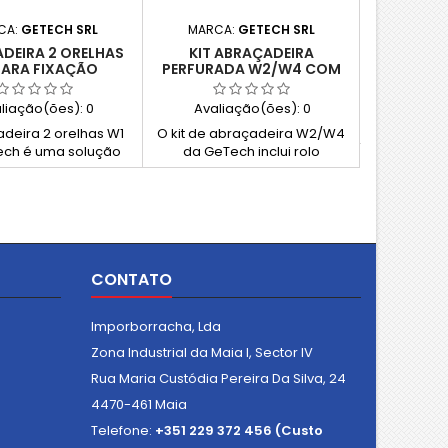
ABRAÇADE
CA:
GETECH SRL
MARCA:
GETECH SRL
ISOFÓN
DEIRA 2 ORELHAS
KIT ABRAÇADEIRA
PARA FIXAÇÃO
PERFURADA W2/W4 COM
ERMANENTE
ROLO E CABEÇAS
Avali
liação(ões):
0
Avaliação(ões):
0
A abraça
isofónica
deira 2 orelhas W1
O kit de abraçadeira W2/W4
solução rob
ech é uma solução
da GeTech inclui rolo
de tu
e económica em aço
perfurado de 3 metros e
revestimen
izado, ideal para
cabeças de fecho, permitindo
dupla fix
ão permanente de
criar abraçadeiras à medida.
aplicações 
eiras e tubos. O
Solução prática e completa
de cravação garante
para HVAC e aplicações
igação segura e
industriais.
uniforme.
CONTATO
Imporborracha, Lda
Zona Industrial da Maia I, Sector IV
Rua Maria Custódia Pereira Da Silva, 24
4470-461 Maia
Telefone:
+351 229 372 456 (Custo