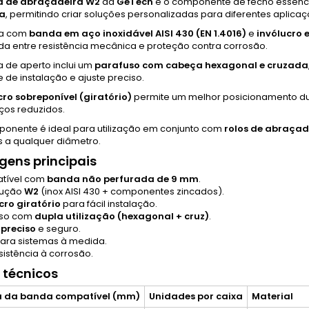
 de abraçadeira W2
da
GeTech
é o componente de fecho essenci
a
, permitindo criar soluções personalizadas para diferentes aplicaç
da com
banda em aço inoxidável AISI 430 (EN 1.4016)
e
invólucro 
ada entre resistência mecânica e proteção contra corrosão.
a de aperto inclui um
parafuso com cabeça hexagonal e cruzada
e de instalação e ajuste preciso.
cro sobreponível (giratório)
permite um melhor posicionamento du
os reduzidos.
ponente é ideal para utilização em conjunto com
rolos de abraçad
s a qualquer diâmetro.
ens principais
tível com
banda não perfurada de 9 mm
.
rução
W2
(inox AISI 430 + componentes zincados).
cro giratório
para fácil instalação.
uso com
dupla utilização (hexagonal + cruz)
.
 preciso
e seguro.
para sistemas à medida.
sistência à corrosão.
 técnicos
a da banda compatível (mm)
Unidades por caixa
Material