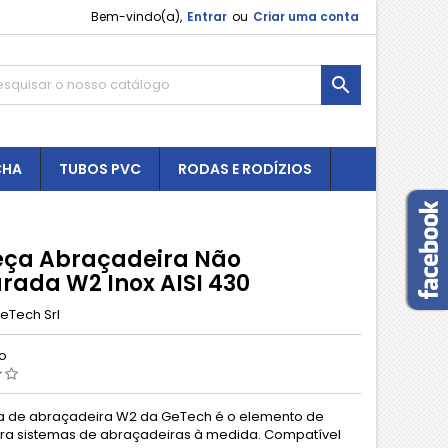
Bem-vindo(a),
Entrar
ou
Criar uma conta

CHA
TUBOS PVC
RODAS E RODÍZIOS
ça Abraçadeira Não
urada W2 Inox AISI 430
eTech Srl
ão
 de abraçadeira W2 da GeTech é o elemento de
ra sistemas de abraçadeiras à medida. Compatível