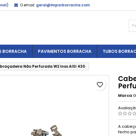
onal)
O email:
geral@imporborracha.com
S BORRACHA
PAVIMENTOS BORRACHA
TUBOS BORRA
raçadeira Não Perfurada W2 Inox AISI 430
Cabe
favorite_border
Perf
Marca
G
Avaliaç
A cabeça
fecho pa