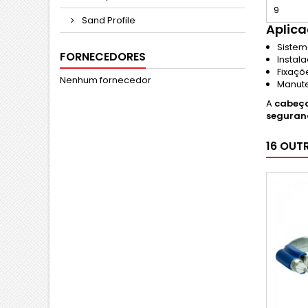
9
Sand Profile
Aplica
Sistem
FORNECEDORES
Instala
Fixaçõ
Nenhum fornecedor
Manut
A
cabeça
seguran
16 OUT