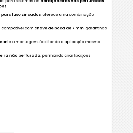
al para sistemas de
abraçadeiras não perfuradas
ões.
e parafuso zincados
, oferece uma combinação
, compatível com
chave de boca de 7 mm
, garantindo
rante a montagem, facilitando a aplicação mesmo
eira não perfurada
, permitindo criar fixações