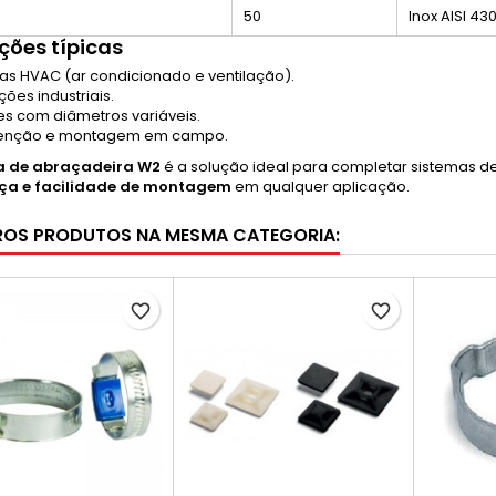
50
Inox AISI 43
ções típicas
as HVAC (ar condicionado e ventilação).
ções industriais.
es com diâmetros variáveis.
enção e montagem em campo.
 de abraçadeira W2
é a solução ideal para completar sistemas d
ça e facilidade de montagem
em qualquer aplicação.
ROS PRODUTOS NA MESMA CATEGORIA:
favorite_border
favorite_border