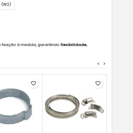
0 (W2)
e fixação à medida, garantindo
flexibilidade,
<
>
favorite_border
favorite_border