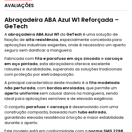
AVALIAÇÕES
Abraçadeira ABA Azul W1 Reforçada –
GeTech
A
abraçadeira ABA Azul W1
da
GeTech
é uma solução de
fixação de
alta resistência
, especialmente concebida para
aplicações industriais exigentes, onde é necessário um aperto
seguro sem danificar a mangueira.
Fabricada com
fita e parafuso em aço zincado
e
carcaça
em aço pintado
, esta abraçadeira oferece excelente
robustez e durabilidade, superando as soluções tradicionais
com proteção por eletrodeposição.
A principal característica deste modelo é a
fita modelada
não perfurada
, com
bordas enroladas
, que permite um
aperto uniforme
sem causar danos na mangueira, sendo
ideal para aplicações sensíveis e de elevada exigência.
O conjunto
parafuso + carcaça
é desenvolvido com uma
construção compacta, baseada num
tubo estirado
,
garantindo elevada resistência à torção e maior estabilidade
durante o aperto.
Este modelo está em conformidade com a
norma SMS 2298
,