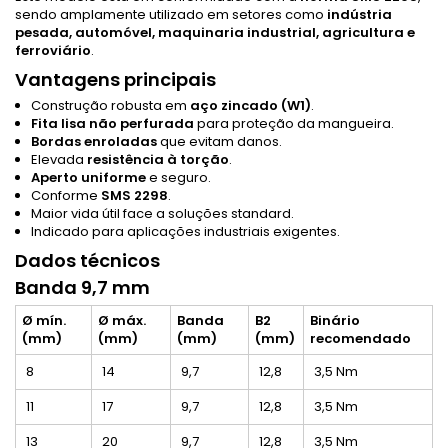
sendo amplamente utilizado em setores como
indústria
pesada, automóvel, maquinaria industrial, agricultura e
ferroviário
.
Vantagens principais
Construção robusta em
aço zincado (W1)
.
Fita lisa não perfurada
para proteção da mangueira.
Bordas enroladas
que evitam danos.
Elevada
resistência à torção
.
Aperto uniforme
e seguro.
Conforme
SMS 2298
.
Maior vida útil face a soluções standard.
Indicado para aplicações industriais exigentes.
Dados técnicos
Banda 9,7 mm
Ø mín.
Ø máx.
Banda
B2
Binário
(mm)
(mm)
(mm)
(mm)
recomendado
8
14
9,7
12,8
3,5 Nm
11
17
9,7
12,8
3,5 Nm
13
20
9,7
12,8
3,5 Nm