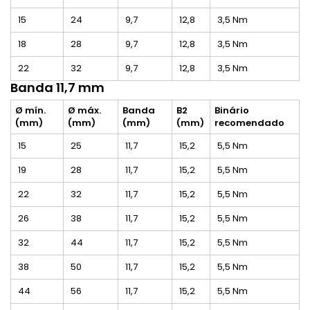
15
24
9,7
12,8
3,5 Nm
18
28
9,7
12,8
3,5 Nm
22
32
9,7
12,8
3,5 Nm
Banda 11,7 mm
Ø mín.
Ø máx.
Banda
B2
Binário
(mm)
(mm)
(mm)
(mm)
recomendado
15
25
11,7
15,2
5,5 Nm
19
28
11,7
15,2
5,5 Nm
22
32
11,7
15,2
5,5 Nm
26
38
11,7
15,2
5,5 Nm
32
44
11,7
15,2
5,5 Nm
38
50
11,7
15,2
5,5 Nm
44
56
11,7
15,2
5,5 Nm