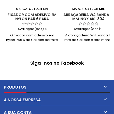
MARCA:
GETECH SRL
MARCA:
GETECH SRL
FIXADOR COM ADESIVO EM
ABRAÇADEIRA W4 BANDA 12
NYLON PA6.6 PARA
MM INOX AISI 304
ABRAÇADEIRAS
Avaliação(ões):
0
Avaliação(ões):
0
O fixador com adesivo em
A abraçadeira W4 banda 12
nylon PA6.6 da GeTech permite
mm da GeTech é totalmente
a fixação rápida de cabos e
fabricada em aço inoxidável
tubos sem necessidade de
AISI 304, oferecendo elevada
furação. Compatível com
resistência à corrosão e maior
abraçadeiras de nylon, é ideal
capacidade de aperto (5 Nm).
Siga-nos no Facebook
para instalações limpas e
Indicada para aplicações
organizadas.
exigentes, ambientes
agressivos e mangueiras de
grande diâmetro.

PRODUTOS

A NOSSA EMPRESA

A SUA CONTA