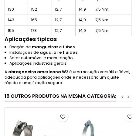
130
152
12,7
14,9
7,5 Nm
143
165
12,7
14,9
7,5 Nm
155
178
12,7
14,9
7,5 Nm
Aplicações típicas
Fixação de
mangueiras e tubos
.
Instalações de
água, ar e fluidos
.
Setor automóvel e manutenção.
Aplicações industriais gerais.
A
abraçadeira americana W2
é uma solução versátil e fiável,
adequada para aplicações onde é necessário um ajuste
rápido e uma fixação segura.
16 OUTROS PRODUTOS NA MESMA CATEGORIA:
<
>
favorite_border
favorite_border