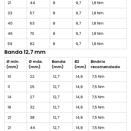
21
44
8
9,7
1,8 Nm
33
57
8
9,7
1,8 Nm
40
63
8
9,7
1,8 Nm
46
70
8
9,7
1,8 Nm
59
82
8
9,7
1,8 Nm
Banda 12,7 mm
Ø mín.
Ø máx.
Banda
B2
Binário
(mm)
(mm)
(mm)
(mm)
recomendado
10
22
12,7
14,9
7,5 Nm
11
25
12,7
14,9
7,5 Nm
14
27
12,7
14,9
7,5 Nm
18
32
12,7
14,9
7,5 Nm
21
38
12,7
14,9
7,5 Nm
21
44
12,7
14,9
7,5 Nm