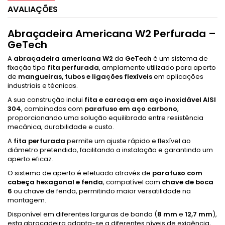
AVALIAÇÕES
Abraçadeira Americana W2 Perfurada –
GeTech
A
abraçadeira americana W2
da
GeTech
é um sistema de
fixação tipo
fita perfurada
, amplamente utilizado para aperto
de
mangueiras, tubos e ligações flexíveis
em aplicações
industriais e técnicas.
A sua construção inclui
fita e carcaça em aço inoxidável AISI
304
, combinadas com
parafuso em aço carbono
,
proporcionando uma solução equilibrada entre resistência
mecânica, durabilidade e custo.
A
fita perfurada
permite um ajuste rápido e flexível ao
diâmetro pretendido, facilitando a instalação e garantindo um
aperto eficaz.
O sistema de aperto é efetuado através de
parafuso com
cabeça hexagonal e fenda
, compatível com
chave de boca
6
ou chave de fenda, permitindo maior versatilidade na
montagem.
Disponível em diferentes larguras de banda (
8 mm
e
12,7 mm
),
esta abraçadeira adapta-se a diferentes níveis de exigência,