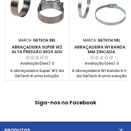
MARCA:
GETECH SRL
MARCA:
GETECH SRL
ABRAÇADEIRA SUPER W2
ABRAÇADEIRA W1 BANDA 9
ALTA PRESSÃO INOX AISI
MM ZINCADA
430
Avaliação(ões):
0
Avaliação(ões):
0
A abraçadeira Super W2 da
A abraçadeira W1 banda 9 m
GeTech é uma solução
da GeTech é uma solução
reforçada para média e alta
robusta e económica para
pressão, com banda em aço
fixação de mangueiras e
inoxidável AISI 430 e
tubos. Fabricada em aço
componentes zincados.
zincado (fita, carter e
Siga-nos no Facebook
Oferece elevada capacidade
parafuso), oferece boa
de aperto até 50 Nm, sendo
resistência à corrosão, aperto
ideal para aplicações
seguro e fácil instalação com
agrícolas, maquinaria e
chave de boca 7 ou parafuso
ambientes húmidos.
de cruzeta.

PRODUTOS