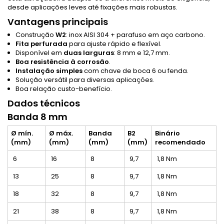
desde aplicações leves até fixações mais robustas.
Vantagens principais
Construção
W2
: inox AISI 304 + parafuso em aço carbono.
Fita perfurada
para ajuste rápido e flexível.
Disponível em
duas larguras
: 8 mm e 12,7 mm.
Boa resistência à corrosão
.
Instalação simples
com chave de boca 6 ou fenda.
Solução versátil para diversas aplicações.
Boa relação custo-benefício.
Dados técnicos
Banda 8 mm
Ø mín.
Ø máx.
Banda
B2
Binário
(mm)
(mm)
(mm)
(mm)
recomendado
6
16
8
9,7
1,8 Nm
13
25
8
9,7
1,8 Nm
18
32
8
9,7
1,8 Nm
21
38
8
9,7
1,8 Nm